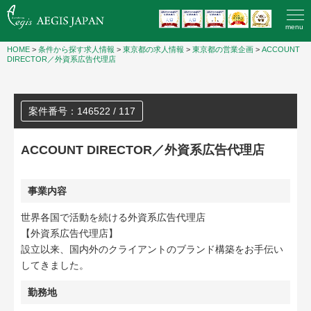
menu
HOME
>
条件から探す求人情報
>
東京都の求人情報
>
東京都の営業企画
>
ACCOUNT
DIRECTOR／外資系広告代理店
案件番号：146522 / 117
ACCOUNT DIRECTOR／外資系広告代理店
事業内容
世界各国で活動を続ける外資系広告代理店
【外資系広告代理店】
設立以来、国内外のクライアントのブランド構築をお手伝い
してきました。
勤務地