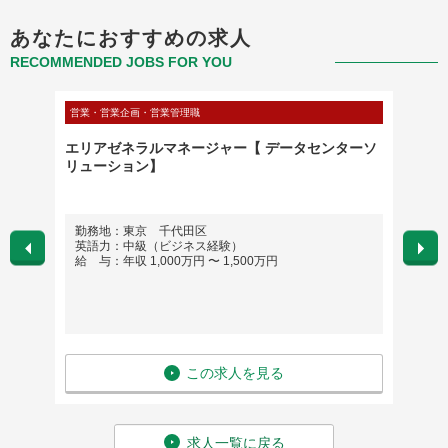
あなたにおすすめの求人
RECOMMENDED JOBS FOR YOU
営業・営業企画・営業管理職
メディカ
／転勤
エリアゼネラルマネージャー【 データセンターソ
【東京
0時間
リューション】
Deve
勤務地：東京 千代田区
勤務
英語力：中級（ビジネス経験）
英語
給 与：年収 1,000万円 〜 1,500万円
給 与
この求人を見る
求人一覧に戻る