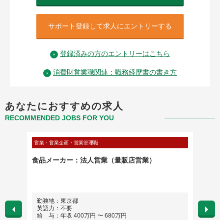
サポート登録して求人にエントリーする
登録済みの方のエントリーはこちら
消費財営業職関連：職務経歴書の書き方
あなたにおすすめの求人
RECOMMENDED JOBS FOR YOU
営業・営業企画・営業管理職
管理部門
ニア
食品メーカー：法人営業（量販店営業）
SALES
勤務地：東京都
勤務
英語力：不要
英語
給 与：年収 400万円 〜 680万円
給 与