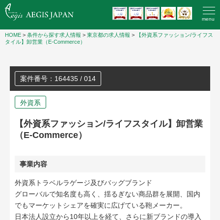
menu
HOME
>
条件から探す求人情報
>
東京都の求人情報
>
【外資系ファッション/ライフス
タイル】卸営業（E-Commerce）
案件番号：164435 / 014
外資系
【外資系ファッション/ライフスタイル】卸営業
（E-Commerce）
事業内容
外資系トラベルラゲージ及びバッグブランド
グローバルで知名度も高く、揺るぎない商品群を展開、国内
でもマーケットシェアを確実に広げている鞄メーカー。
日本法人設立から10年以上を経て、さらに新ブランドの導入