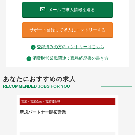
メールで求人情報を送る
サポート登録して求人にエントリーする
登録済みの方のエントリーはこちら
消費財営業職関連：職務経歴書の書き方
あなたにおすすめの求人
RECOMMENDED JOBS FOR YOU
営業・営業企画・営業管理職
営業・営
新規パートナー開拓営業
【関東
日本エ