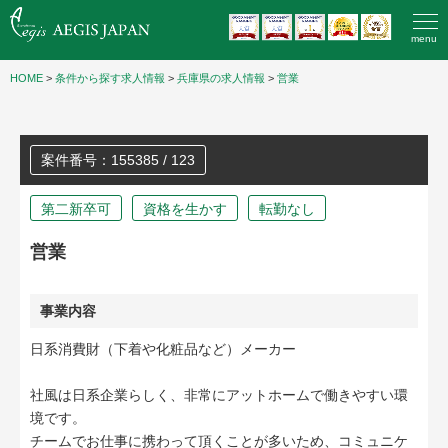
menu
HOME
>
条件から探す求人情報
>
兵庫県の求人情報
>
営業
案件番号：155385 / 123
第二新卒可
資格を生かす
転勤なし
営業
事業内容
日系消費財（下着や化粧品など）メーカー
社風は日系企業らしく、非常にアットホームで働きやすい環
境です。
チームでお仕事に携わって頂くことが多いため、コミュニケ