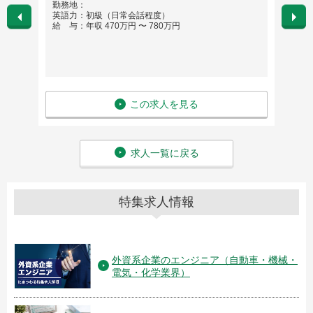
勤務地：
勤務
英語力：初級（日常会話程度）
出張
給 与：年収 470万円 〜 780万円
英語
給 与
この求人を見る
求人一覧に戻る
特集求人情報
外資系企業のエンジニア（自動車・機械・
電気・化学業界）