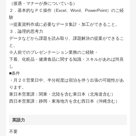
（接遇・マナーが身についている）
２．基本的なＰＣ操作（Excel、Word、PowerPoint）のご経
験
⇒提案資料作成に必要なデータ集計・加工ができること。
３．論理的思考力
データなどから課題を読み取り、課題解決の提案ができるこ
と。
※人前でのプレゼンテーション業務のご経験・
下着、化粧品・健康食品に関する知識・スキルがあれば尚良
し
■条件
・月２０営業日中、半分程度は宿泊を伴う出張の可能性があ
ります。
東日本営業課：関東・北陸を含む東日本（北海道含む）
西日本営業課：静岡・東海地方を含む西日本（沖縄含む）
英語力
不要