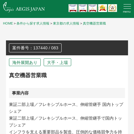
menu
HOME
>
条件から探す求人情報
>
東京都の求人情報
>
真空機器営業職
案件番号：137440 / 083
海外展開あり
大手・上場
真空機器営業職
事業内容
東証二部上場／フレキシブルホース、伸縮管継手 国内トップ
シェア
東証二部上場／フレキシブルホース、伸縮管継手で国内トッ
プシェア
インフラを支える重要部品を製造、圧倒的な価格競争力を持