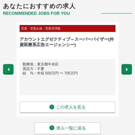
あなたにおすすめの求人
RECOMMENDED JOBS FOR YOU
営業・営業企画・営業管理職
営業・営
はアシ
アカウントエグゼクティブ～スーパーバイザー(外
●年収
ビスビ
資医療系広告エージェンシー)
ジャー
勤務地：東京都中央区
勤務
英語力：不要
英語
給 与：年収 500万円 〜 700万円
給 与
この求人を見る
求人一覧に戻る