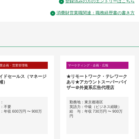
登録済みの方のエントリーはこちら
消費財営業職関連：職務経歴書の書き方
業企画・営業管理職
マーケティング・企画・広報
イドセールス（マネージ
★リモートワーク・テレワーク
補）
あり★アカウントスーパーバイ
ザー＠外資系広告代理店
：
勤務地：東京都港区
：不要
英語力：中級（ビジネス経験）
年収 600万円 〜 900万
給 与：年収 730万円 〜 900万
円