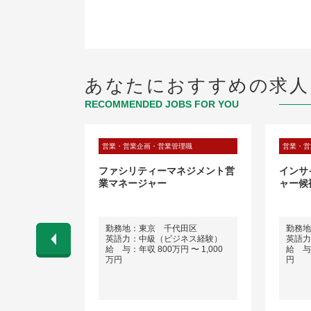
あなたにおすすめの求人
RECOMMENDED JOBS FOR YOU
理職
営業・営業企画・営業管理職
営業・営
週3日▼フレ
ファシリティーマネジメント営
インサ
クリエイティ
業マネージャー
ャー候
＠外資系広告
勤務地：東京 千代田区
勤務地
英語力：中級（ビジネス経験）
英語力
 〜 600万
給 与：年収 800万円 〜 1,000
給 与：
万円
円