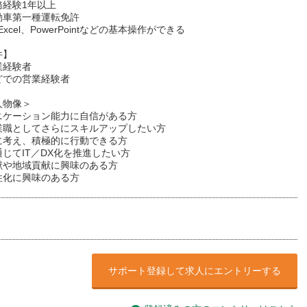
務経験1年以上
動車第一種運転免許
Excel、PowerPointなどの基本操作ができる
件】
業経験者
どでの営業経験者
人物像＞
ニケーション能力に自信がある方
業職としてさらにスキルアップしたい方
に考え、積極的に行動できる方
じてIT／DX化を推進したい方
献や地域貢献に興味のある方
性化に興味のある方
サポート登録して求人にエントリーする