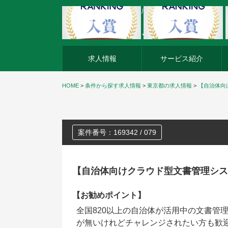
外資系企業の転職・キャリア転職ならアージスジャパン
求人情報
サービス紹介
HOME
>
条件から探す求人情報
>
東京都の求人情報
>
【自治体向
案件番号：169342 / 079
【自治体向けクラウド型文書管理システ
【お勧めポイント】
全国820以上の自治体が活用中の文書管
が無いけれどチャレンジされたい方も歓