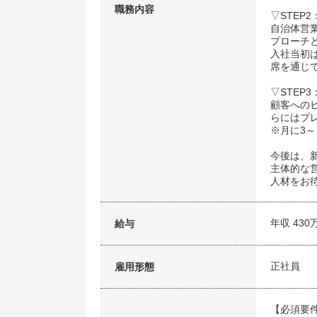
職務内容
▽STEP
自治体営
プローチ
入社当初
席を通じ
▽STEP
顧客への
らにはプ
※月に3
今後は、
主体的な
人材をお
年収 430
給与
正社員
雇用形態
【必須要