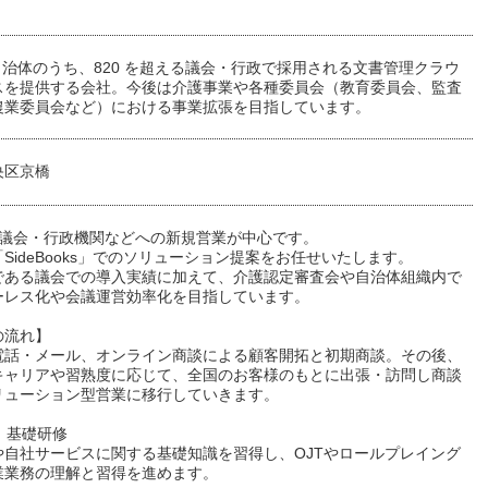
0 自治体のうち、820 を超える議会・行政で採用される文書管理クラウ
スを提供する会社。今後は介護事業や各種委員会（教育委員会、監査
農業委員会など）における事業拡張を目指しています。
央区京橋
の議会・行政機関などへの新規営業が中心です。
SideBooks」でのソリューション提案をお任せいたします。
である議会での導入実績に加えて、介護認定審査会や自治体組織内で
ーレス化や会議運営効率化を目指しています。
の流れ】
電話・メール、オンライン商談による顧客開拓と初期商談。その後、
キャリアや習熟度に応じて、全国のお客様のもとに出張・訪問し商談
リューション型営業に移行していきます。
1：基礎研修
や自社サービスに関する基礎知識を習得し、OJTやロールプレイング
業業務の理解と習得を進めます。