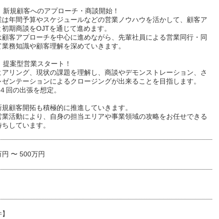
2：新規顧客へのアプローチ・商談開始！
業は年間予算やスケジュールなどの営業ノウハウを活かして、顧客ア
と初期商談をOJTを通じて進めます。
は顧客アプローチを中心に進めながら、先輩社員による営業同行・同
て業務知識や顧客理解を深めていきます。
3：提案型営業スタート！
ヒアリング、現状の課題を理解し、商談やデモンストレーション、さ
レゼンテーションによるクロージングが出来ることを目指します。
～４回の出張を想定。
新規顧客開拓も積極的に推進していきます。
営業活動により、自身の担当エリアや事業領域の攻略をお任せできる
待ちしています。
万円 〜 500万円
件】