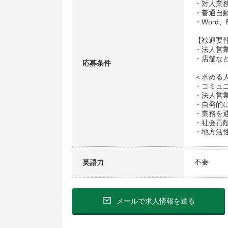
・対人業
・普通自
・Word、
【歓迎要
・法人営
・店舗な
応募条件
＜求める
・コミュ
・法人営
・自発的
・業務を通
・社会貢
・地方活
不要
英語力
メールで求人情報を送る