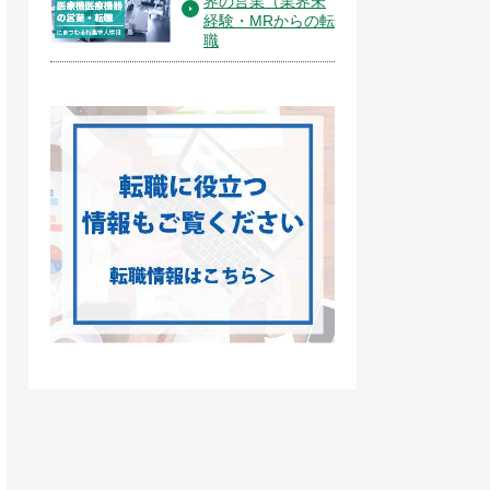
界の営業（業界未
経験・MRからの転
職