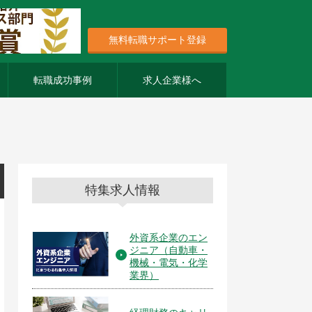
無料転職サポート登録
転職成功事例
求人企業様へ
特集求人情報
外資系企業のエン
ジニア（自動車・
機械・電気・化学
業界）