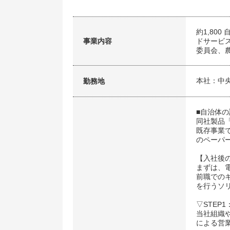
約1,80
事業内容
ドサービ
委員会、
本社：中
勤務地
■自治体
同社製品「
既存事業
のペーパ
【入社後
まずは、
前職での
を行うソ
▽STEP
当社組織
による営