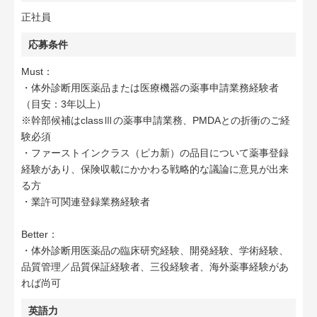
正社員
応募条件
Must：
・体外診断用医薬品または医療機器の薬事申請業務経験者
（目安：3年以上）
※幹部候補はclassⅢの薬事申請業務、PMDAとの折衝のご経
験必須
・ファーストインクラス（ピカ新）の品目について薬事登録
経験があり、保険収載にかかわる戦略的な議論に意見が出来
る方
・業許可関連登録業務経験者
Better：
・体外診断用医薬品の臨床研究経験、開発経験、学術経験、
品質管理／品質保証経験者、三役経験者、海外薬事経験があ
れば尚可
英語力