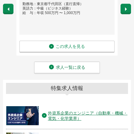
勤務地：東京都千代田区（直行直帰）
勤務
英語力：中級（ビジネス経験）
英語
給 与：年収 500万円 〜 1,000万円
給 与
この求人を見る
求人一覧に戻る
特集求人情報
外資系企業のエンジニア（自動車・機械・
電気・化学業界）