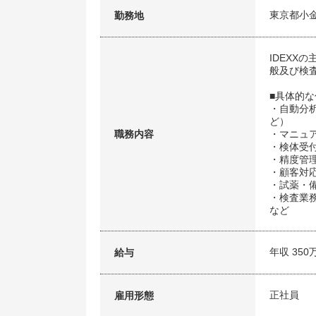
東京都小
勤務地
IDEX
般及び検
■具体的
・自動分
ど）
職務内容
・マニュ
・検体受
・精度管
・顧客対
・試薬・
・検査業
など
年収 350
給与
正社員
雇用形態