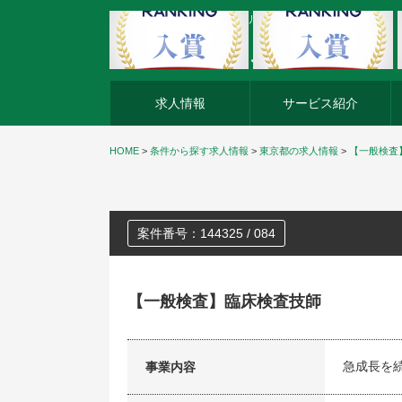
外資系企業の転職・キャリア転職ならアージスジャパン
求人情報
サービス紹介
HOME
>
条件から探す求人情報
>
東京都の求人情報
>
【一般検査
案件番号：144325 / 084
【一般検査】臨床検査技師
急成長を
事業内容