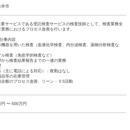
金井市
Xの主要サービスである受託検査サービスの検査技師として、検査業務全
査業務におけるプロセス改善を行います。
な仕事内容
析機器を用いた検査（血液化学検査、内分泌検査、薬物分析検査な
アル検査（免疫学的検査など）
付から検査結果報告までの一連の業務
理
応（主に電話による対応）：夜勤はなし
備品等の在庫管理
務全般のプロセス改善、リーン・５S活動
万円 〜 500万円