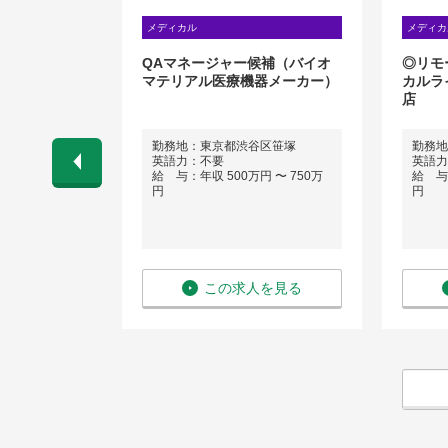
理職
メディカル
メディカ
局調剤ロボッ
QAマネージャー候補（バイオ
◎リモ
局向け
マテリアル医療機器メーカー）
カルラ
店
に直行・直帰
勤務地：東京都渋谷区笹塚
勤務地
英語力：不要
英語力
給 与：年収 500万円 〜 750万
給 与：
 〜 800万
円
円
を見る
この求人を見る