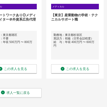
ル
メディカル
ートワークあり◎メディ
【東京】産業動物の学術・テク
イター＠外資系広告代理
ニカルサポート職
：東京都港区
勤務地：東京都杉並区
：不要
英語力：初級（日常会話程度）
年収 500万円 〜 800万
給 与：年収 400万円 〜 600万
円
この求人を見る
この求人を見る
求人一覧に戻る