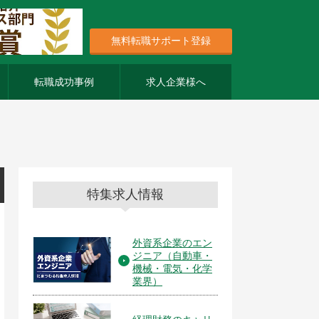
無料転職サポート登録
転職成功事例
求人企業様へ
特集求人情報
外資系企業のエン
ジニア（自動車・
機械・電気・化学
業界）