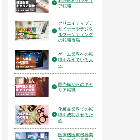
経理財務のキャリ
ア転職
クリエイティブデ
ザイナーやデジタ
ルマーケティング
の転職市場
ゲーム業界への転
職を考えている人
へ
販売職からのキャ
リア転職
化粧品業界での転
職を成功させるた
め
医療機医療機器業