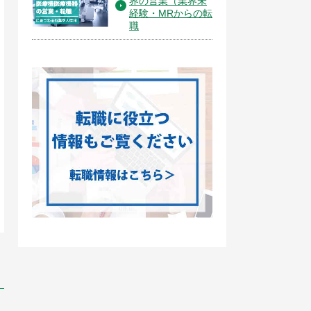
界の営業（業界未
経験・MRからの転
職