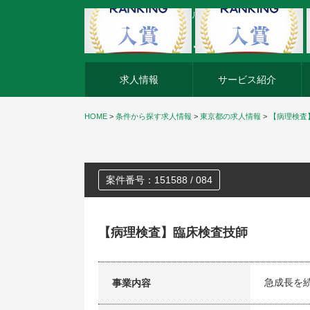
外資系企業の転職・キャリア転職ならアージスジャパン
求人情報
サービス紹介
HOME
>
条件から探す求人情報
>
東京都の求人情報
>
【病理検査
案件番号：151588 / 084
【病理検査】臨床検査技師
急成長を
事業内容