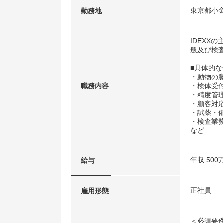
東京都小
勤務地
IDEX
般及び検
■具体的
・動物の
職務内容
・検体受
・精度管
・顧客対
・試薬・
・検査業
など
年収 500
給与
正社員
雇用形態
＜必須要