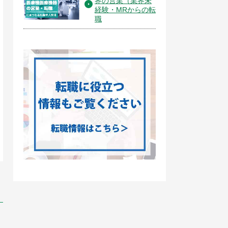
界の営業（業界未
経験・MRからの転
職