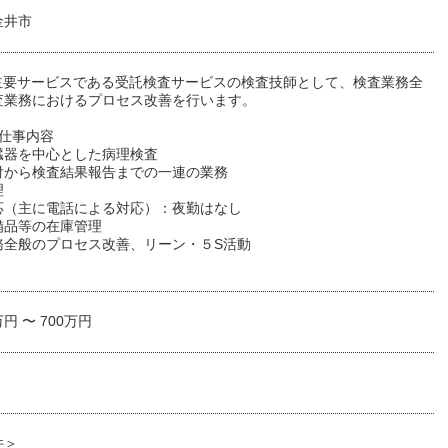
金井市
Xの主要サービスである受託検査サービスの検査技師として、検査業務全
査業務におけるプロセス改善を行います。
な仕事内容
臓器を中心とした病理検査
付から検査結果報告までの一連の業務
理
応（主に電話による対応）：夜勤はなし
備品等の在庫管理
務全般のプロセス改善、リーン・５S活動
万円 〜 700万円
件＞