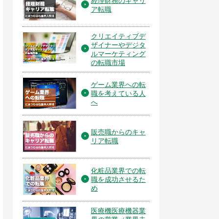
経理財務のキャリ
ア転職
クリエイティブデ
ザイナーやデジタ
ルマーケティング
の転職市場
ゲーム業界への転
職を考えている人
へ
販売職からのキャ
リア転職
化粧品業界での転
職を成功させるた
め
医療機医療機器業