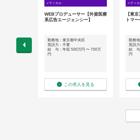
メディカル
メディカ
領域/薬事担当
WEBプロデューサー【外資医療
【東京
系広告エージェンシー】
トマー
）
勤務地：東京都中央区
勤務地
英語力：不要
英語力
 〜 1,200
給 与：年収 500万円 〜 700万
給 与：
円
円
を見る
この求人を見る