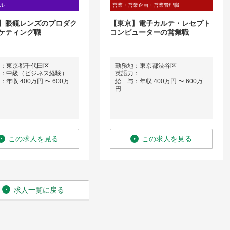
ル
営業・営業企画・営業管理職
】眼鏡レンズのプロダク
【東京】電子カルテ・レセプト
ケティング職
コンピューターの営業職
：東京都千代田区
勤務地：東京都渋谷区
：中級（ビジネス経験）
英語力：
年収 400万円 〜 600万
給 与：年収 400万円 〜 600万
円
この求人を見る
この求人を見る
求人一覧に戻る