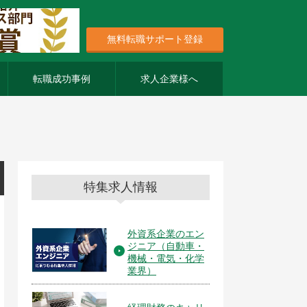
無料転職サポート登録
転職成功事例
求人企業様へ
特集求人情報
外資系企業のエン
ジニア（自動車・
機械・電気・化学
業界）