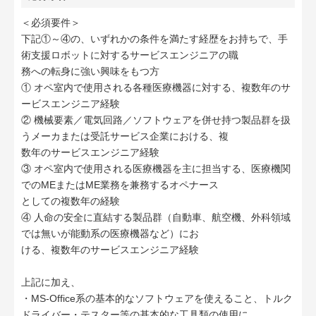
＜必須要件＞
下記①～④の、いずれかの条件を満たす経歴をお持ちで、手
術支援ロボットに対するサービスエンジニアの職
務への転身に強い興味をもつ方
① オペ室内で使用される各種医療機器に対する、複数年のサ
ービスエンジニア経験
② 機械要素／電気回路／ソフトウェアを併せ持つ製品群を扱
うメーカまたは受託サービス企業における、複
数年のサービスエンジニア経験
③ オペ室内で使用される医療機器を主に担当する、医療機関
でのMEまたはME業務を兼務するオペナース
としての複数年の経験
④ 人命の安全に直結する製品群（自動車、航空機、外科領域
では無いが能動系の医療機器など）にお
ける、複数年のサービスエンジニア経験
上記に加え、
・MS-Office系の基本的なソフトウェアを使えること、トルク
ドライバー・テスター等の基本的な工具類の使用に