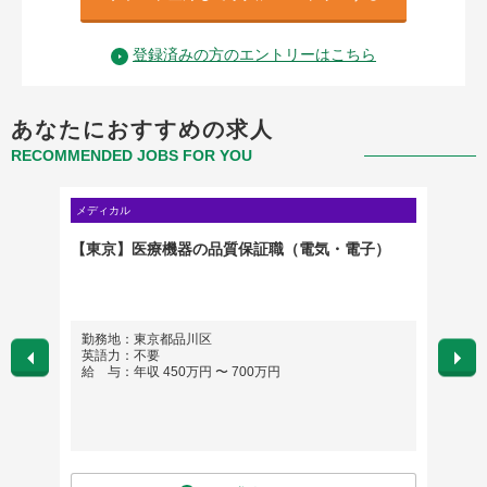
登録済みの方のエントリーはこちら
あなたにおすすめの求人
RECOMMENDED JOBS FOR YOU
メディカル
メディカ
【東京】医療機器の品質保証職（電気・電子）
【クリ
ブラン
直帰と
勤務地：東京都品川区
勤務
英語力：不要
英語
給 与：年収 450万円 〜 700万円
給 与