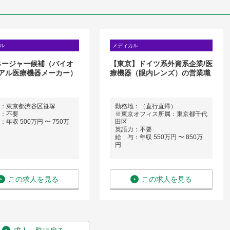
ル
メディカル
ネージャー候補（バイオ
【東京】ドイツ系外資系企業/医
アル医療機器メーカー）
療機器（眼内レンズ）の営業職
：東京都渋谷区笹塚
勤務地：（直行直帰）
：不要
※東京オフィス所属：東京都千代
年収 500万円 〜 750万
田区
英語力：不要
給 与：年収 550万円 〜 850万
円
この求人を見る
この求人を見る