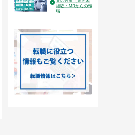
界の営業（業界未
経験・MRからの転
職