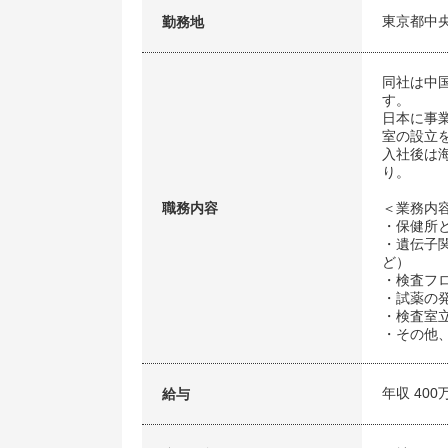
東京都中
勤務地
同社は中
す。
日本に事
室の設立
入社後は
り。
職務内容
＜業務内
・保健所
・遺伝子
ど）
・検査フ
・試薬の
・検査室
・その他
年収 400
給与