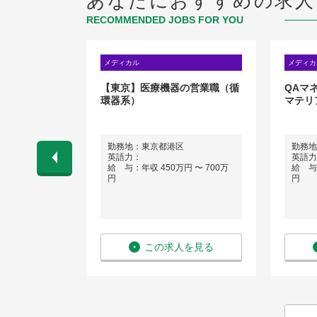
あなたにおすすめの求人
RECOMMENDED JOBS FOR YOU
メディカル
メディカ
ペシャリスト
【東京】医療機器の営業職（循
QAマ
環器系）
マテリ
勤務地：東京都港区
勤務地
ネス経験）
英語力：
英語力
 〜 1,000
給 与：年収 450万円 〜 700万
給 与：
円
円
を見る
この求人を見る