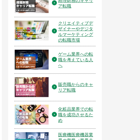
経理財務のキャリ
ア転職
クリエイティブデ
ザイナーやデジタ
ルマーケティング
の転職市場
ゲーム業界への転
職を考えている人
へ
販売職からのキャ
リア転職
化粧品業界での転
職を成功させるた
め
医療機医療機器業