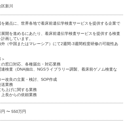
央区新川
国を拠点に、世界各地で着床前遺伝学検査サービスを提供する企業で
業展開を進めるにあたり、着床前遺伝学検査サービスを提供する検査
を計画しています。
海外（中国またはマレーシア）にて2週間-3週間程度研修の可能性あ
容＞
との窓口対応、各種届出・対応業務
関連検査（DNA抽出、NGSライブラリー調製、着床前ゲノム検査な
ロー改良の立案・検討、SOP作成
発送業務
立ち上げに関する業務
、上長からの依頼業務
万円 〜 550万円