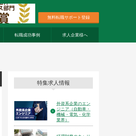
無料転職サポート登録
転職成功事例
求人企業様へ
特集求人情報
外資系企業のエン
ジニア（自動車・
機械・電気・化学
業界）