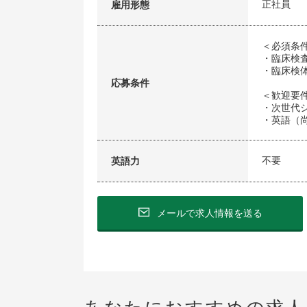
正社員
雇用形態
＜必須条
・臨床検
・臨床検
応募条件
＜歓迎要
・次世代
・英語（
不要
英語力
メールで求人情報を送る