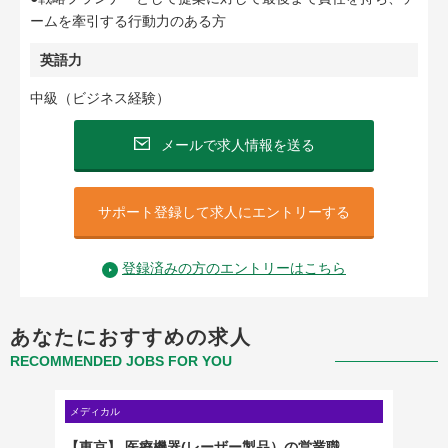
ームを牽引する行動力のある方
英語力
中級（ビジネス経験）
メールで求人情報を送る
サポート登録して求人にエントリーする
登録済みの方のエントリーはこちら
あなたにおすすめの求人
RECOMMENDED JOBS FOR YOU
メディカル
メディカ
【東京】 医療機器(レーザー製品）の営業職
【東京