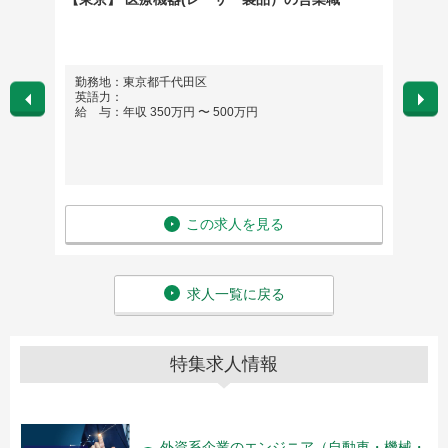
勤務地：東京都千代田区
勤務
英語力：
給 与：年収 350万円 〜 500万円
英語
給 与
この求人を見る
求人一覧に戻る
特集求人情報
外資系企業のエンジニア（自動車・機械・