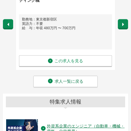
ティング職
ット療
勤務）
勤務地：東京都新宿区
勤務
英語力：不要
英語
給 与：年収 480万円 〜 700万円
給 与
この求人を見る
求人一覧に戻る
特集求人情報
外資系企業のエンジニア（自動車・機械・