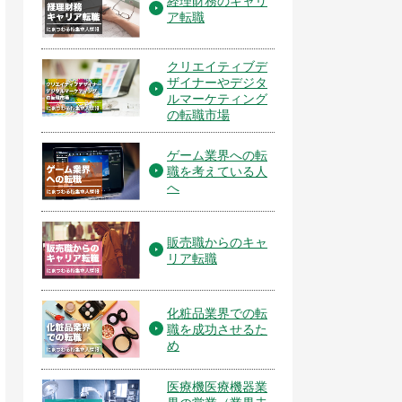
経理財務のキャリ
ア転職
クリエイティブデ
ザイナーやデジタ
ルマーケティング
の転職市場
ゲーム業界への転
職を考えている人
へ
販売職からのキャ
リア転職
化粧品業界での転
職を成功させるた
め
医療機医療機器業