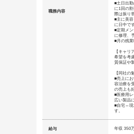
■土日出
に1回の
職務内容
際は振り
■主に美
に日中で
■定期メ
に修理、
■月の残業
【キャリ
希望を考
質保証や
【同社の
■売上に
容治療を
の売上も
■医療用
広い製品
■自宅⇔
す。
年収 350
給与