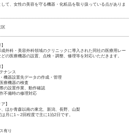
として、女性の美容を守る機器・化粧品を取り扱っている点がありま
京区
要】
形成外科・美容外科領域のクリニックに導入された同社の医療用レー
などの医療機器の設置、点検・調整、修理等を対応いただきます。
容】
ンテナンス
理・機器設置先データの作成・管理
た医療機器の検査
る際の設置作業、動作確認
動作不備時の修理対応
リア】
ン、ほか青森以南の東北、新潟、長野、山梨
は月に1～2回程度で主に1泊2日です。
】
クス有り