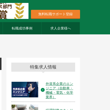
無料転職サポート登録
転職成功事例
求人企業様へ
特集求人情報
外資系企業のエン
ジニア（自動車・
機械・電気・化学
業界）