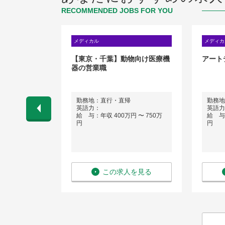
RECOMMENDED JOBS FOR YOU
メディカル
メディカ
外資系企業/医
【東京・千葉】動物向け医療機
アート
術機器）の営
器の営業職
）
勤務地：直行・直帰
勤務地
：東京都千代
英語力：
英語力
給 与：年収 400万円 〜 750万
給 与：
円
円
 〜 850万
を見る
この求人を見る