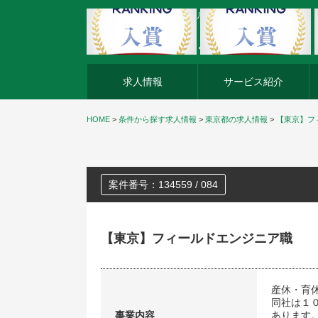
外資系企業の転職・キャリア転職ならアージスジャパン
求人情報
サービス紹介
HOME
>
条件から探す求人情報
>
東京都の求人情報
>
【東京】フ
案件番号：134559 / 084
【東京】フィールドエンジニア職
産休・育
同社は１
事業内容
あります