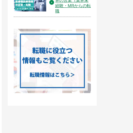
界の営業（業界未
経験・MRからの転
職