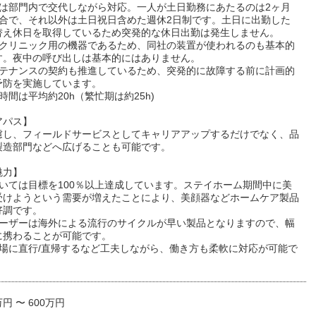
勤は部門内で交代しながら対応。一人が土日勤務にあたるのは2ヶ月
割合で、それ以外は土日祝日含めた週休2日制です。土日に出勤した
替え休日を取得しているため突発的な休日出勤は発生しません。
容クリニック用の機器であるため、同社の装置が使われるのも基本的
す。夜中の呼び出しは基本的にはありません。
ンテナンスの契約も推進しているため、突発的に故障する前に計画的
予防を実施しています。
時間は平均約20h（繁忙期は約25h)
アパス】
慮し、フィールドサービスとしてキャリアアップするだけでなく、品
製造部門などへ広げることも可能です。
魅力】
おいては目標を100％以上達成しています。ステイホーム期間中に美
受けようという需要が増えたことにより、美顔器などホームケア製品
好調です。
レーザーは海外による流行のサイクルが早い製品となりますので、幅
に携わることが可能です。
現場に直行/直帰するなど工夫しながら、働き方も柔軟に対応が可能で
万円 〜 600万円