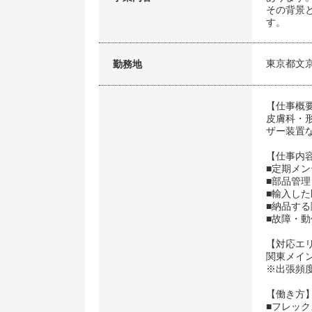
その背景
す。
東京都文
勤務地
【仕事概
皮膚科・
ザー装置
【仕事内
■定期メ
■部品管
■輸入し
■納品す
■故障・
【対応エ
関東メイ
※出張頻度
【働き方
■フレッ