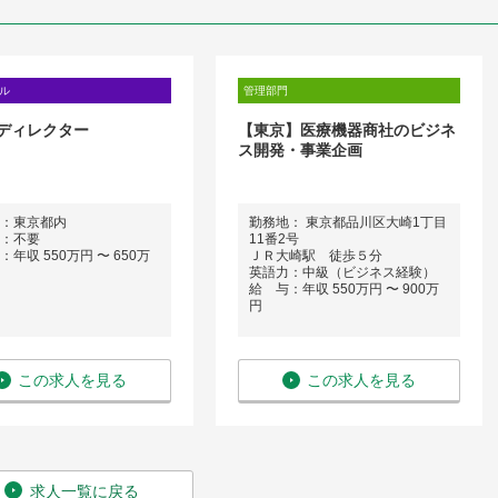
ル
管理部門
ディレクター
【東京】医療機器商社のビジネ
ス開発・事業企画
：東京都内
勤務地： 東京都品川区大崎1丁目
：不要
11番2号
年収 550万円 〜 650万
ＪＲ大崎駅 徒歩５分
英語力：中級（ビジネス経験）
給 与：年収 550万円 〜 900万
円
この求人を見る
この求人を見る
求人一覧に戻る