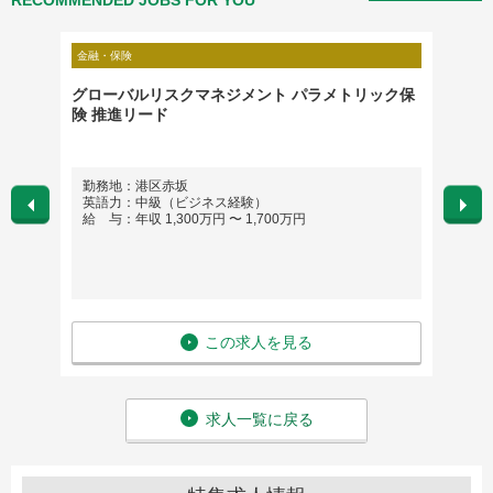
RECOMMENDED JOBS FOR YOU
金融・保険
営業・営
グローバルリスクマネジメント パラメトリック保
【外資
険 推進リード
ントセ
勤務地：港区赤坂
勤務
英語力：中級（ビジネス経験）
英語
給 与：年収 1,300万円 〜 1,700万円
給 与
この求人を見る
求人一覧に戻る