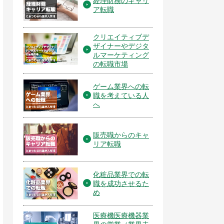
経理財務のキャリ
ア転職
クリエイティブデ
ザイナーやデジタ
ルマーケティング
の転職市場
ゲーム業界への転
職を考えている人
へ
販売職からのキャ
リア転職
化粧品業界での転
職を成功させるた
め
医療機医療機器業