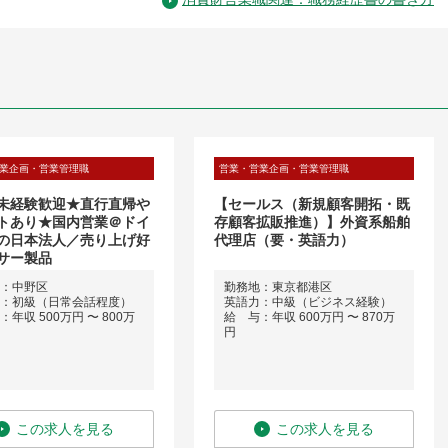
業企画・営業管理職
営業・営業企画・営業管理職
未経験歓迎★直行直帰や
【セールス（新規顧客開拓・既
トあり★国内営業＠ドイ
存顧客拡販推進）】外資系船舶
の日本法人／売り上げ好
代理店（要・英語力）
サー製品
：中野区
勤務地：東京都港区
：初級（日常会話程度）
英語力：中級（ビジネス経験）
年収 500万円 〜 800万
給 与：年収 600万円 〜 870万
円
この求人を見る
この求人を見る