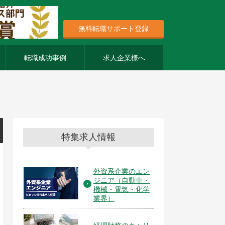
無料転職サポート登録
転職成功事例
求人企業様へ
特集求人情報
外資系企業のエン
ジニア（自動車・
機械・電気・化学
業界）