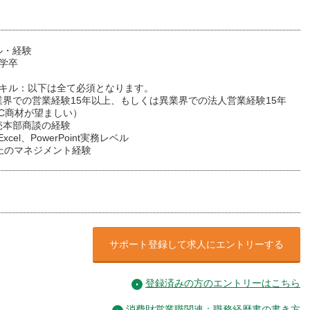
ル・経験
学卒
スキル：以下は全て必須となります。
業界での営業経験15年以上、もしくは異業界での法人営業経験15年
oC商材が望ましい）
売本部商談の経験
xcel、PowerPoint実務レベル
上のマネジメント経験
サポート登録して求人にエントリーする
登録済みの方のエントリーはこちら
消費財営業職関連：職務経歴書の書き方