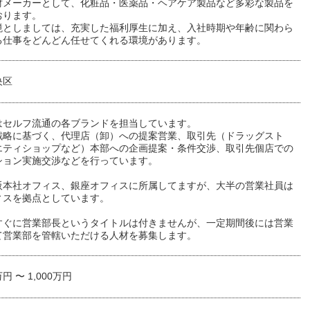
財メーカーとして、化粧品・医薬品・ヘアケア製品など多彩な製品を
おります。
境としましては、充実した福利厚生に加え、入社時期や年齢に関わら
る仕事をどんどん任せてくれる環境があります。
央区
はセルフ流通の各ブランドを担当しています。
戦略に基づく、代理店（卸）への提案営業、取引先（ドラッグスト
エティショップなど）本部への企画提案・条件交渉、取引先個店での
ション実施交渉などを行っています。
阪本社オフィス、銀座オフィスに所属してますが、大半の営業社員は
ィスを拠点としています。
すぐに営業部長というタイトルは付きませんが、一定期間後には営業
て営業部を管轄いただける人材を募集します。
万円 〜 1,000万円