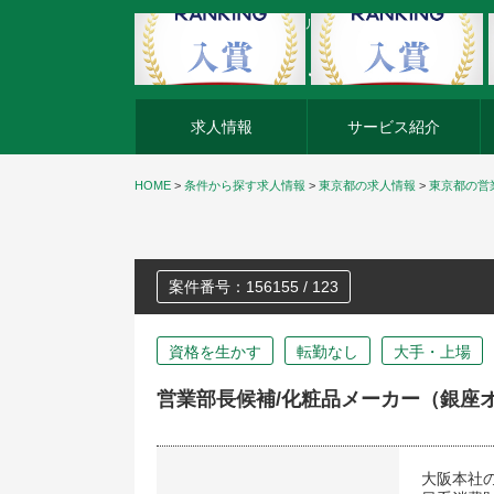
外資系企業の転職・キャリア転職ならアージスジャパン
求人情報
サービス紹介
HOME
>
条件から探す求人情報
>
東京都の求人情報
>
東京都の営
案件番号：156155 / 123
資格を生かす
転勤なし
大手・上場
営業部長候補/化粧品メーカー（銀座
大阪本社