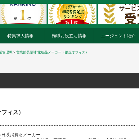
特集求人情報
転職お役立ち情報
エージェント紹介
業管理職
>
営業部長候補/化粧品メーカー（銀座オフィス）
オフィス）
の日系消費財メーカー