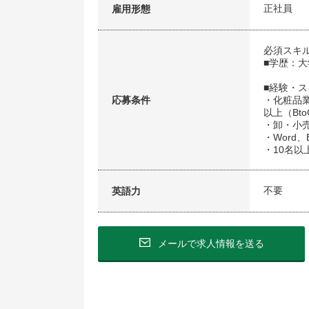
正社員
雇用形態
必須スキ
■学歴：大
■経験・
応募条件
・化粧品
以上（Bt
・卸・小
・Word、E
・10名以
不要
英語力
メールで求人情報を送る