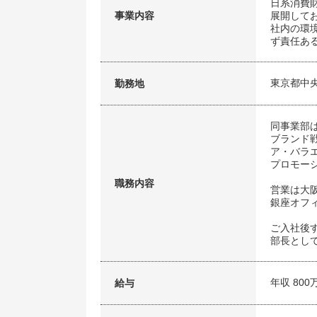
日系消費
事業内容
展開して
社内の環
ず責任あ
東京都中
勤務地
同事業部
ブランド
ア・バラ
プロモー
職務内容
営業は大
銀座オフ
ご入社後
部長とし
年収 800
給与