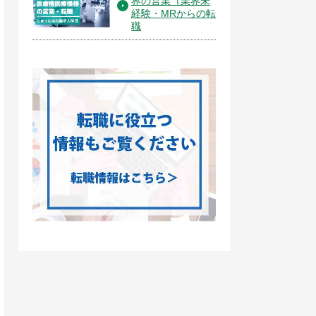
界の営業（業界未
経験・MRからの転
職