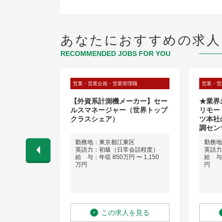
あなたにおすすめの求人
RECOMMENDED JOBS FOR YOU
広報
営業・営業企画・営業管理職
営業・営
ンド運営【セー
【外資系計測機メーカー】セー
★業界
テル開業推進
ルスマネージャー（世界トップ
リモー
クラスシェア）
ツ本社
調セン
田区
勤務地：東京都江東区
勤務地
英語力：初級（日常会話程度）
英語力
 〜 1,500
給 与：年収 850万円 〜 1,150
給 与：
万円
円
を見る
この求人を見る