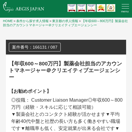
menu
HOME
>
条件から探す求人情報
>
東京都の求人情報
>
【年収600～800万円】製薬会社
担当のアカウントマネージャー＠クリエイティブエージェンシー
案件番号：166131 / 087
【年収600～800万円】製薬会社担当のアカウン
トマネージャー＠クリエイティブエージェンシ
ー
【お勧めポイント】
◎役職： Customer Liaison Manager◎年収600～800
万円（経験・スキルに応じて相談可能）
▼製薬会社とのコンタクト経験が活かせます▼平均
年齢40代中盤と社歴の長い方も多く働きやすい職場
です▼離職率も低く、安定就業が出来る会社です▼