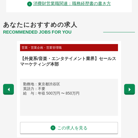
消費財営業職関連：職務経歴書の書き方
あなたにおすすめの求人
RECOMMENDED JOBS FOR YOU
営業・営業企画・営業管理職
営業・営
ペレーシ
【外資系/音楽・エンタテイメント業界】セールス
▼リモ
マーケティング本部
リエイ
勤務地：東京都渋谷区
勤務
英語力：不要
英語
給 与：年収 500万円 〜 850万円
給 与
この求人を見る