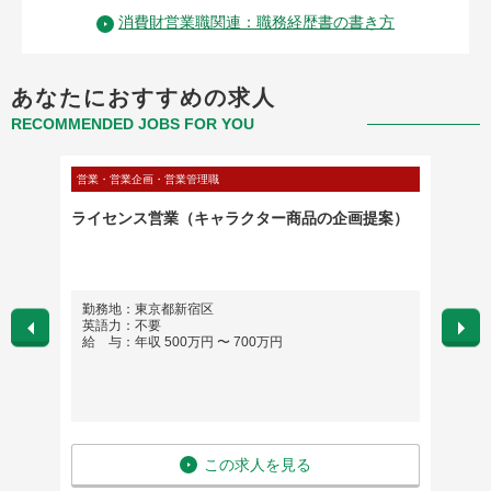
消費財営業職関連：職務経歴書の書き方
あなたにおすすめの求人
RECOMMENDED JOBS FOR YOU
営業・営業企画・営業管理職
営業・営
をつな
ライセンス営業（キャラクター商品の企画提案）
【年収
マネー
勤務地：東京都新宿区
勤務
英語力：不要
英語
給 与：年収 500万円 〜 700万円
給 与
この求人を見る