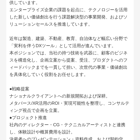
供しています。
エンタープライズ企業の課題を起点に、テクノロジーを活用
した新しい価値創出を行う課題解決型の事業開発、およびソ
リューションセールスを推進しています。
近年は製造、建築、不動産、教育、自治体など幅広い分野で
「実利を伴うDXツール」として活用が進んでいます。
本ポジションでは、当社の持つ技術を武器に、顧客のビジネ
スを構造化し、企画立案から提案、受注、プロダクトへのフ
ィードバックまでを一貫して担い、次世代の事業・価値創出
を具体化していく役割をお任せします。
●戦略提案
ナショナルクライアントへの新規開拓および深耕。
メタバース/XR活用のROI・実現可能性を整理し、コンサルテ
ィング視点で企画を立案。
●プロジェクト推進
社内のディレクター・CG・テクニカルアーティストと連携
し、体験設計や概算費用を設計。
決裁者へのプレゼンテーション・資料作成、および契約交