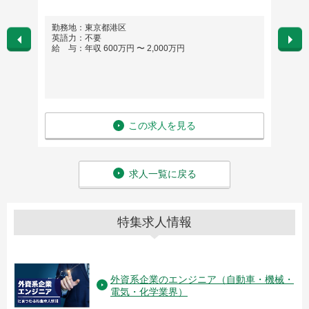
勤務地
勤務地：東京都港区
勤務
英語力：不要
英語
給 与：年収 600万円 〜 2,000万円
給 与
この求人を見る
求人一覧に戻る
特集求人情報
外資系企業のエンジニア（自動車・機械・
電気・化学業界）