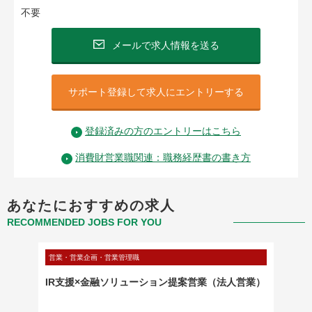
不要
メールで求人情報を送る
サポート登録して求人にエントリーする
登録済みの方のエントリーはこちら
消費財営業職関連：職務経歴書の書き方
あなたにおすすめの求人
RECOMMENDED JOBS FOR YOU
営業・営業企画・営業管理職
営業・営
ales
IR支援×金融ソリューション提案営業（法人営業）
ネット