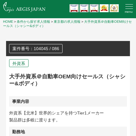
menu
HOME
>
条件から探す求人情報
>
東京都の求人情報
>
大手外資系＠自動車OEM向けセ
ールス（シャシー&ボディ）
案件番号：104045 / 086
外資系
大手外資系＠自動車OEM向けセールス（シャシ
ー&ボディ）
事業内容
外資系【北米】世界的シェアを持つTier1メーカー
製品群は多岐に渡ります。
勤務地