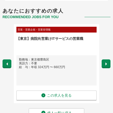
あなたにおすすめの求人
RECOMMENDED JOBS FOR YOU
営業・営業企画・営業管理職
営業・営
トップ
【東京】病院向営業けITサービスの営業職
【エネル
20時
(担当
勤務地：東京都豊島区
勤務
英語力：不要
は選
給 与：年収 324万円 〜 660万円
英語
給 与
この求人を見る