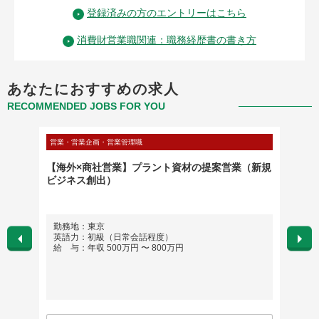
登録済みの方のエントリーはこちら
消費財営業職関連：職務経歴書の書き方
あなたにおすすめの求人
RECOMMENDED JOBS FOR YOU
営業・営業企画・営業管理職
営業・営
【海外×商社営業】プラント資材の提案営業（新規
ゲーム
ビジネス創出）
勤務地：東京
勤務地
英語力：初級（日常会話程度）
英語
給 与：年収 500万円 〜 800万円
給 与