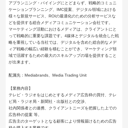
アプランニング・バイイングにとどまらず、戦略的コミュニ
ケーションプランニング、IMC提案、デジタル領域における
様々な新規サービス、ROIの最適化のための分析サービスな
どを提供する総合メディアコミュニケーション会社です。
マーケティング活動におけるメディアは、クライアントにと
って戦略的に重要な課題です。4媒体とデジタルを統合した戦
略を重視している当社では、デジタルを含めた総合的なメデ
ィア戦略の幅広い経験を積むことができ、マーケティング領
域で活躍するための最大のスキルアップの場を提供すること
が出来ます。
配属先：Mediabrands、Media Trading Unit
【業務内容】
テレビ・ラジオをはじめとするメディア広告枠の買付、テレ
ビ局・ラジオ局・新聞社・出版社との交渉、
社内関係者との連携、クライアントニーズを把握した上での
広告枠の提案 等。
広告主のターゲットとなる顧客により情報届けるための広告
枠を購入する業務です。