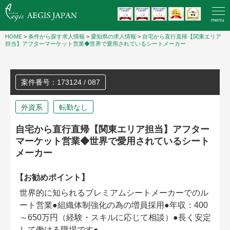
menu
HOME
>
条件から探す求人情報
>
愛知県の求人情報
>
自宅から直行直帰【関東エリア
担当】アフターマーケット営業◆世界で愛用されているシートメーカー
案件番号：173124 / 087
外資系
転勤なし
自宅から直行直帰【関東エリア担当】アフター
マーケット営業◆世界で愛用されているシート
メーカー
【お勧めポイント】
世界的に知られるプレミアムシートメーカーでのル
ート営業●組織体制強化の為の増員採用●年収：400
～650万円（経験・スキルに応じて相談）●長く安定
して働ける職場です●