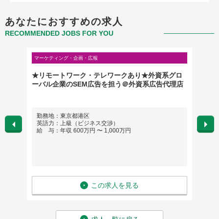
あなたにおすすめの求人
RECOMMENDED JOBS FOR YOU
マーケティング・企画・広報
営業・営
、販売
★リモートワーク・テレワークあり★外資系グロ
法人営
ーバル企業のSEM広告を担う＠外資系広告代理店
勤務地：東京都港区
勤務
英語力：上級（ビジネス交渉）
英語
給 与：年収 600万円 〜 1,000万円
給 与
この求人を見る