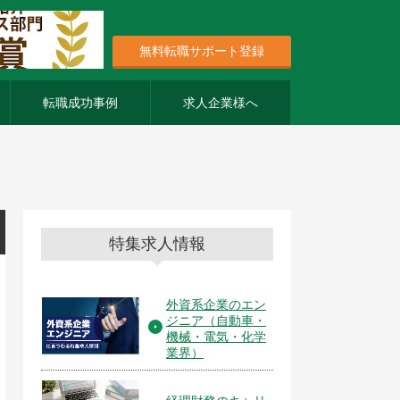
無料転職サポート登録
転職成功事例
求人企業様へ
特集求人情報
外資系企業のエン
ジニア（自動車・
機械・電気・化学
業界）