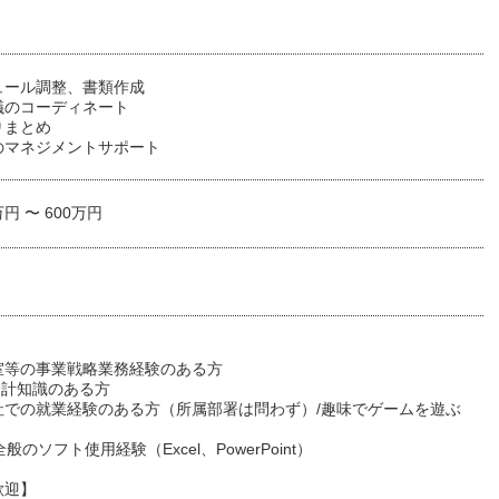
ュール調整、書類作成
議のコーディネート
りまとめ
のマネジメントサポート
万円 〜 600万円
室等の事業戦略業務経験のある方
の会計知識のある方
社での就業経験のある方（所属部署は問わず）/趣味でゲームを遊ぶ
ce全般のソフト使用経験（Excel、PowerPoint）
歓迎】