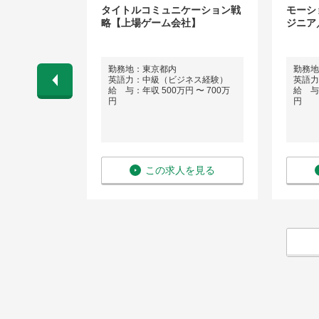
タイトルコミュニケーション戦
モーシ
略【上場ゲーム会社】
ジニア
勤務地：東京都内
勤務地
英語力：中級（ビジネス経験）
英語力
 〜 600万
給 与：年収 500万円 〜 700万
給 与：
円
円
を見る
この求人を見る