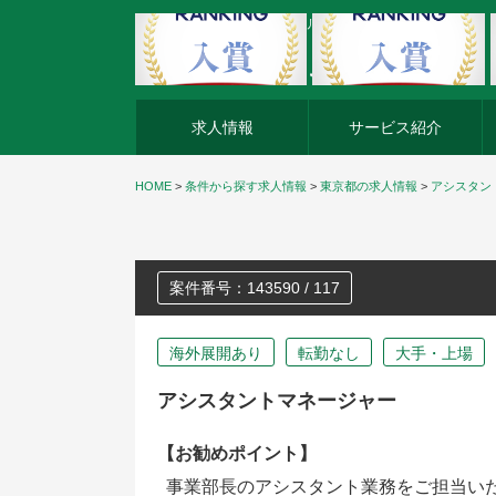
外資系企業の転職・キャリア転職ならアージスジャパン
求人情報
サービス紹介
HOME
>
条件から探す求人情報
>
東京都の求人情報
>
アシスタン
案件番号：143590 / 117
海外展開あり
転勤なし
大手・上場
アシスタントマネージャー
【お勧めポイント】
事業部長のアシスタント業務をご担当い