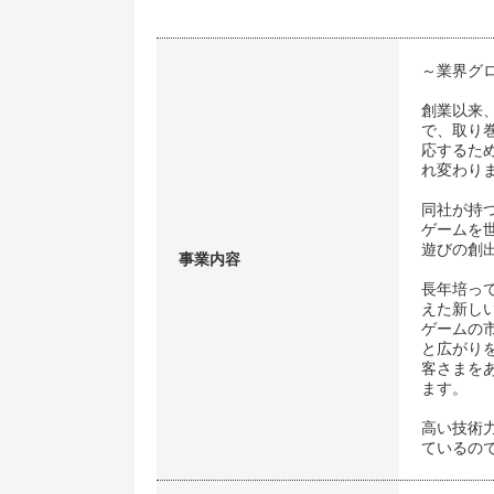
～業界グ
創業以来
で、取り
応するた
れ変わり
同社が持
ゲームを
遊びの創
事業内容
長年培っ
えた新し
ゲームの
と広がり
客さまを
ます。
高い技術
ているの