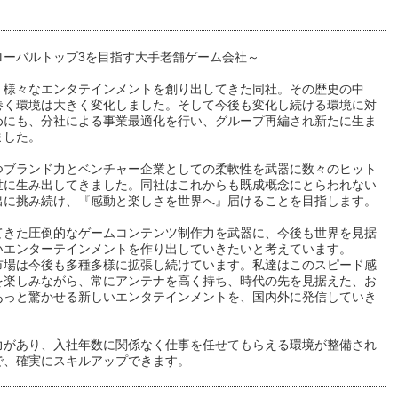
ローバルトップ3を目指す大手老舗ゲーム会社～
、様々なエンタテインメントを創り出してきた同社。その歴史の中
巻く環境は大きく変化しました。そして今後も変化し続ける環境に対
めにも、分社による事業最適化を行い、グループ再編され新たに生ま
ました。
つブランド力とベンチャー企業としての柔軟性を武器に数々のヒット
世に生み出してきました。同社はこれからも既成概念にとらわれない
出に挑み続け、『感動と楽しさを世界へ』届けることを目指します。
てきた圧倒的なゲームコンテンツ制作力を武器に、今後も世界を見据
いエンターテインメントを作り出していきたいと考えています。
市場は今後も多種多様に拡張し続けています。私達はこのスピード感
を楽しみながら、常にアンテナを高く持ち、時代の先を見据えた、お
あっと驚かせる新しいエンタテインメントを、国内外に発信していき
力があり、入社年数に関係なく仕事を任せてもらえる環境が整備され
で、確実にスキルアップできます。