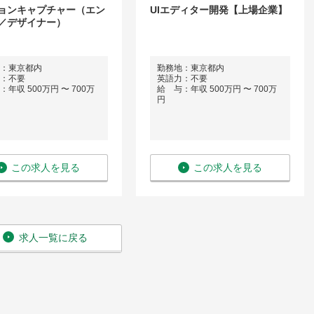
ョンキャプチャー（エン
UIエディター開発【上場企業】
／デザイナー）
：東京都内
勤務地：東京都内
：不要
英語力：不要
年収 500万円 〜 700万
給 与：年収 500万円 〜 700万
円
この求人を見る
この求人を見る
求人一覧に戻る