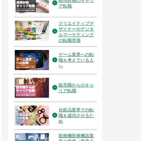
経理財務のキャリ
ア転職
クリエイティブデ
ザイナーやデジタ
ルマーケティング
の転職市場
ゲーム業界への転
職を考えている人
へ
販売職からのキャ
リア転職
化粧品業界での転
職を成功させるた
め
医療機医療機器業