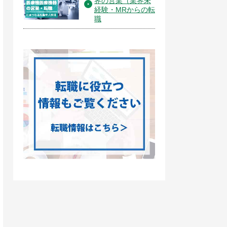
界の営業（業界未
経験・MRからの転
職