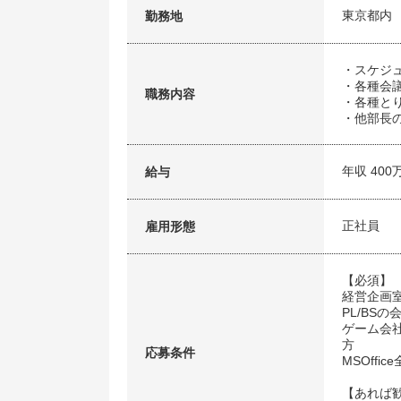
東京都内
勤務地
・スケジ
・各種会
職務内容
・各種と
・他部長
年収 400
給与
正社員
雇用形態
【必須】
経営企画
PL/BS
ゲーム会
方
応募条件
MSOffi
【あれば