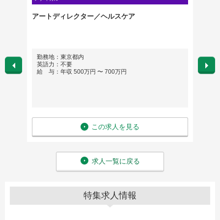
アートディレクター／ヘルスケア
Web
勤務地：東京都内
勤務
英語力：不要
英語
給 与：年収 500万円 〜 700万円
給 与
この求人を見る
求人一覧に戻る
特集求人情報