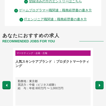
登録済みの方のエントリーはこちら
ゲームプログラマー職関連：職務経歴書の書き方
ITエンジニア職関連：職務経歴書の書き方
あなたにおすすめの求人
RECOMMENDED JOBS FOR YOU
マーケティング・企画・広報
IT・通信
人気スキンケアブランド ：プロダクトマーケティ
モデル
ング
レック
勤務地：東京都
勤務
英語力：中級（ビジネス経験）
英語
給 与：年収 800万円 〜 1,000万円
給 与