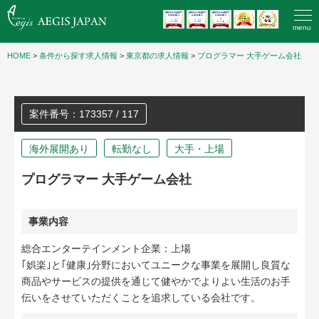
menu
HOME
>
条件から探す求人情報
>
東京都の求人情報
>
プログラマー 大手ゲーム会社
案件番号：173357 / 117
海外展開あり
転勤なし
大手・上場
プログラマー 大手ゲーム会社
事業内容
総合エンターテインメント企業：上場
｢娯楽｣と｢健康｣分野においてユニークな事業を展開し良質な
商品やサービスの提供を通じて健やかでよりよい生活のお手
伝いをさせていただくことを追求している会社です。