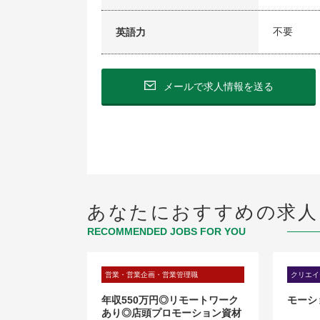
不要
英語力
メールで求人情報を送る
あなたにおすすめの求人
RECOMMENDED JOBS FOR YOU
・ゲーム・広告）
営業・営業企画・営業管理職
クリエイ
ス企画/セール
年収550万円◎リモートワーク
モーシ
あり◎店頭プロモーション資材