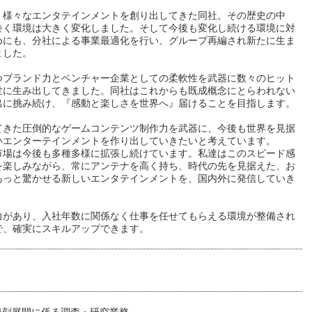
、様々なエンタテインメントを創り出してきた同社。その歴史の中
巻く環境は大きく変化しました。そして今後も変化し続ける環境に対
めにも、分社による事業最適化を行い、グループ再編され新たに生ま
ました。
つブランド力とベンチャー企業としての柔軟性を武器に数々のヒット
世に生み出してきました。同社はこれからも既成概念にとらわれない
出に挑み続け、『感動と楽しさを世界へ』届けることを目指します。
てきた圧倒的なゲームコンテンツ制作力を武器に、今後も世界を見据
いエンターテインメントを作り出していきたいと考えています。
市場は今後も多種多様に拡張し続けています。私達はこのスピード感
を楽しみながら、常にアンテナを高く持ち、時代の先を見据えた、お
あっと驚かせる新しいエンタテインメントを、国内外に発信していき
力があり、入社年数に関係なく仕事を任せてもらえる環境が整備され
で、確実にスキルアップできます。