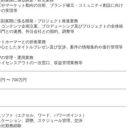
P復刻展開に係る調査・研究業務
ズやマーケット動向の分析、ブランド確立・コミュニティ創設に向け
その実現等
P復刻展開に係る開発・プロジェクト推進業務
、コンテンツ企画立案、プロデューシング及びプロジェクトの全体統
部門との連携、外注会社との契約、調整等
ットホーマーとの折衝業務
を中心としたタイトルプレゼン及び交渉、案件の情報集約や進行管理等
Pの管理・運用業務
ライセンスアウトの一次窓口、収益管理業務等
万円 〜 700万円
スソフト（エクセル、ワード、パワーポイント）
ニケーション、調整、スケジュール管理、交渉
会社勤務経験