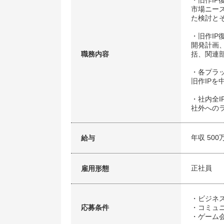
・旧作I
市場ニー
た検討と
・旧作I
開発計画
職務内容
括、関連
・各プラ
旧作IP
・社内全I
社外への
年収 500
給与
正社員
雇用形態
・ビジネ
応募条件
・コミュ
・ゲーム