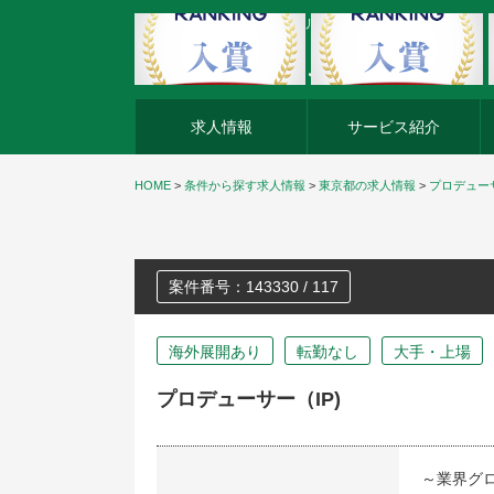
外資系企業の転職・キャリア転職ならアージスジャパン
求人情報
サービス紹介
HOME
>
条件から探す求人情報
>
東京都の求人情報
>
プロデューサ
案件番号：143330 / 117
海外展開あり
転勤なし
大手・上場
プロデューサー（IP)
～業界グ