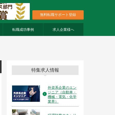
無料転職サポート登録
転職成功事例
求人企業様へ
特集求人情報
外資系企業のエン
ジニア（自動車・
機械・電気・化学
業界）