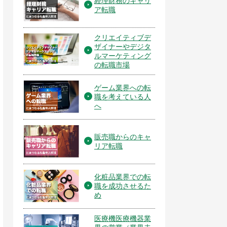
経理財務のキャリ
ア転職
クリエイティブデ
ザイナーやデジタ
ルマーケティング
の転職市場
ゲーム業界への転
職を考えている人
へ
販売職からのキャ
リア転職
化粧品業界での転
職を成功させるた
め
医療機医療機器業