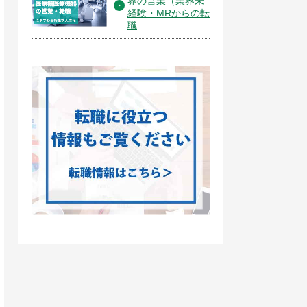
界の営業（業界未
経験・MRからの転
職