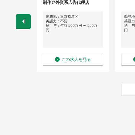
制作＠外資系広告代理店
トップセンタ
勤務地：東京都港区
勤務地
英語力：不要
英語力
田水神前13-
給 与：年収 500万円 〜 550万
給 与：
円
円
 〜 750万
を見る
この求人を見る