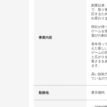
創業以来
で、取り
応するた
れ変わり
同社が持
ゲームを
遊びの創
事業内容
長年培っ
えた新し
ゲームの
と広がり
客さまを
ます。
高い技術
ているの
東京都内
勤務地