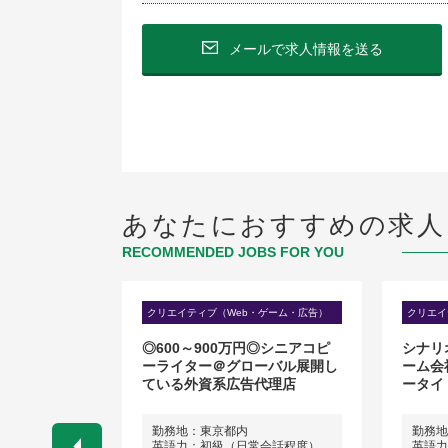
メールで求人情報を送る
あなたにおすすめの求人
RECOMMENDED JOBS FOR YOU
広報
クリエイティブ（Web・ゲーム・広告）
クリエイ
ロモーション
◎600～900万円◎シニアコピ
シナリ
リー) / フ
ーライター＠グローバル展開し
ーム会
ている外資系広告代理店
ータイ
勤務地：東京都内
勤務地
ネス経験）
英語力：初級（日常会話程度）
英語力