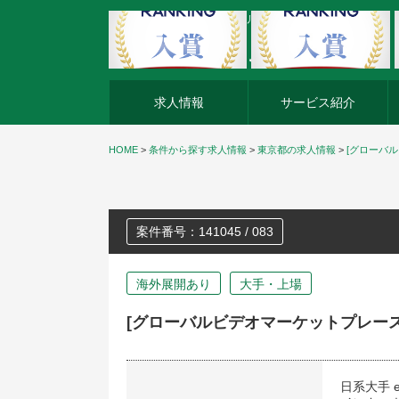
外資系企業の転職・キャリア転職ならアージスジャパン
求人情報
サービス紹介
HOME
>
条件から探す求人情報
>
東京都の求人情報
>
[グローバ
案件番号：141045 / 083
海外展開あり
大手・上場
[グローバルビデオマーケットプレース
日系大手 