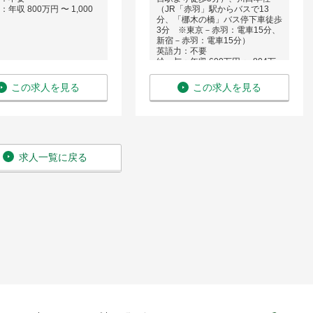
年収 800万円 〜 1,000
（JR「赤羽」駅からバスで13
分、「梛木の橋」バス停下車徒歩
3分 ※東京－赤羽：電車15分、
新宿－赤羽：電車15分）
英語力：不要
給 与：年収 600万円 〜 804万
円
この求人を見る
この求人を見る
求人一覧に戻る