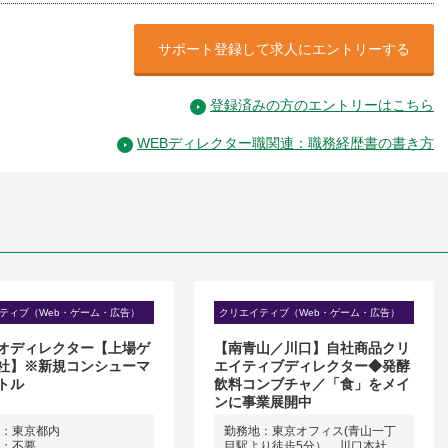
サポート登録して求人にエントリーする
登録済みの方のエントリーはこちら
WEBディレクター職関連：職務経歴書の書き方
ティブ（Web・ゲーム・広告）
クリエイティブ（Web・ゲーム・広告）
オディレクター【上場ゲ
【南青山／川口】自社商品クリ
社】※新規コンシューマ
エイティブディレクター◆発酵
トル
飲料コンブチャ／「食」をメイ
ンに事業展開中
：東京都内
勤務地：東京オフィス(青山一丁
：不要
目駅より徒歩5分）、川口本社