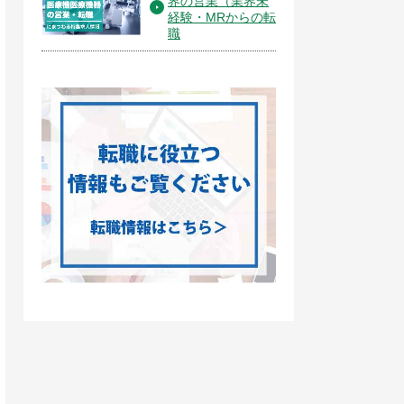
界の営業（業界未
経験・MRからの転
職