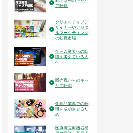
経理財務のキャリ
ア転職
クリエイティブデ
ザイナーやデジタ
ルマーケティング
の転職市場
ゲーム業界への転
職を考えている人
へ
販売職からのキャ
リア転職
化粧品業界での転
職を成功させるた
め
医療機医療機器業