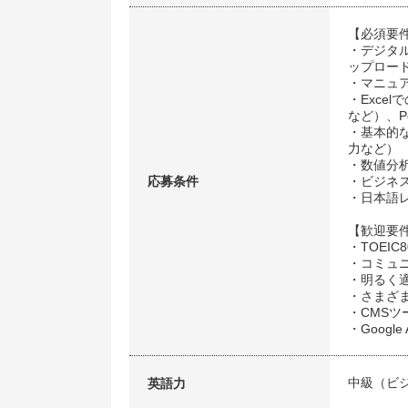
【必須
・デジタ
ップロ
・マニ
・Excel
など）、
・基本的
力など）
・数値
応募条件
・ビジ
・日本
【歓迎
・TOE
・コミ
・明る
・さまざ
・CMS
・Google
中級（ビ
英語力