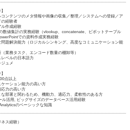
要件】
ルコンテンツのメタ情報や画像の収集／整理／システムへの登録／ア
ードの経験者
ュアル作成経験
での数値集計の実務経験（vlookup、concatenate、ピボットテーブル
PowerPointでの資料作成実務経験
な問題解決能力（ロジカルシンキング、高度なコミュニケーション能
分析（業務タスク、エンコード数量の棚卸等）
ネスレベルの日本語力
語レジュメ
要件】
IC800点以上
ュニケーション能力の高い方
く適応力の高い方
まな部署と関わるため、機動力、適応力、柔軟性のある方
ツール活用, ビッグサイズのデータベース活用経験
 Analyticsのベーシックな知識
ジネス経験）