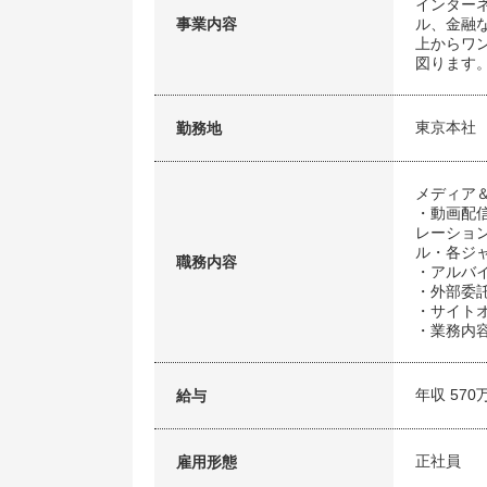
インター
事業内容
ル、金融
上からワ
図ります
東京本社
勤務地
メディア
・動画配
レーショ
ル・各ジ
職務内容
・アル
・外部
・サイト
・業務
年収 570
給与
正社員
雇用形態