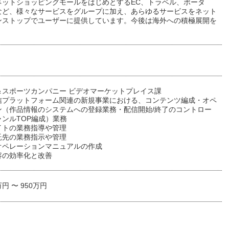
ネットショッピングモールをはじめとするEC、トラベル、ポータ
など、様々なサービスをグループに加え、あらゆるサービスをネット
ンストップでユーザーに提供しています。今後は海外への積極展開を
。
＆スポーツカンパニー ビデオマーケットプレイス課
信プラットフォーム関連の新規事業における、コンテンツ編成・オペ
ン（作品情報のシステムへの登録業務・配信開始/終了のコントロー
ャンルTOP編成）業務
バイトの業務指導や管理
委託先の業務指示や管理
オペレーションマニュアルの作成
内容の効率化と改善
万円 〜 950万円