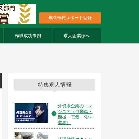
無料転職サポート登録
転職成功事例
求人企業様へ
特集求人情報
外資系企業のエン
ジニア（自動車・
機械・電気・化学
業界）