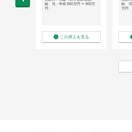
 〜 650万
給 与：年収 600万円 〜 900万
給 与：
円
万円
を見る
この求人を見る