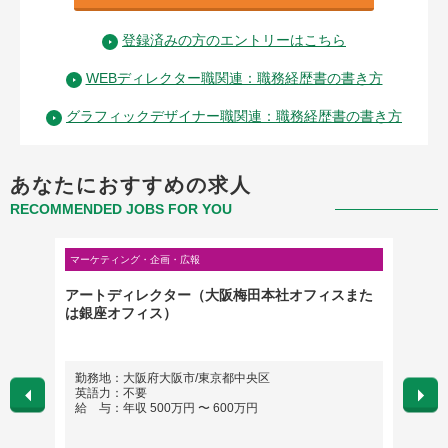
登録済みの方のエントリーはこちら
WEBディレクター職関連：職務経歴書の書き方
グラフィックデザイナー職関連：職務経歴書の書き方
あなたにおすすめの求人
RECOMMENDED JOBS FOR YOU
マーケティング・企画・広報
クリエイ
アートディレクター（大阪梅田本社オフィスまた
【プロ
は銀座オフィス）
ゲーム
年以上
勤務地：大阪府大阪市/東京都中央区
勤務
英語力：不要
英語
給 与：年収 500万円 〜 600万円
給 与