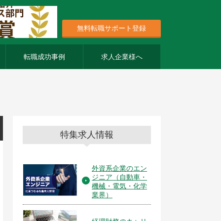
無料転職サポート登録
転職成功事例
求人企業様へ
特集求人情報
外資系企業のエン
ジニア（自動車・
機械・電気・化学
業界）