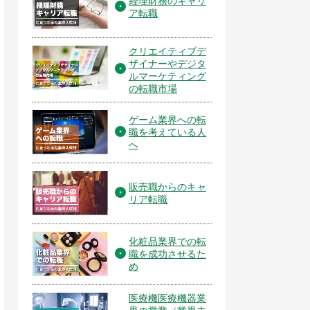
経理財務のキャリ
ア転職
クリエイティブデ
ザイナーやデジタ
ルマーケティング
の転職市場
ゲーム業界への転
職を考えている人
へ
販売職からのキャ
リア転職
化粧品業界での転
職を成功させるた
め
医療機医療機器業