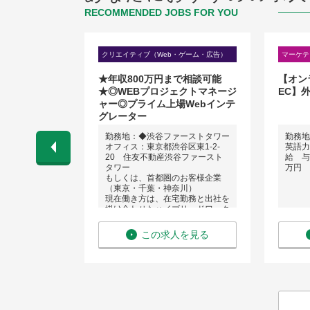
RECOMMENDED JOBS FOR YOU
・ゲーム・広告）
クリエイティブ（Web・ゲーム・広告）
マーケテ
★年収800万円まで相談可能
【オン
★◎WEBプロジェクトマネージ
EC】
ャー◎プライム上場Webインテ
グレーター
勤務地：◆渋谷ファーストタワー
勤務地
オフィス：東京都渋谷区東1-2-
英語力
 〜 700万
20 住友不動産渋谷ファースト
給 与：
タワー
万円
もしくは、首都圏のお客様企業
（東京・千葉・神奈川）
現在働き方は、在宅勤務と出社を
掛け合わせたハイブリッドワーク
を実施しており、プロジェクトに
より最適な組み合わせで業務を行
を見る
この求人を見る
っております
英語力：不要
給 与：年収 550万円 〜 800万
円