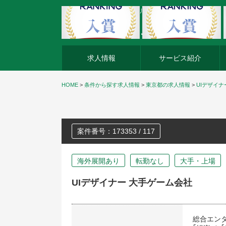
外資系企業の転職・キャリア転職ならアージスジャパン
求人情報
サービス紹介
HOME
>
条件から探す求人情報
>
東京都の求人情報
>
UIデザイナ
案件番号：173353 / 117
海外展開あり
転勤なし
大手・上場
UIデザイナー 大手ゲーム会社
総合エン