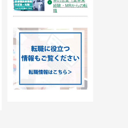
界の営業（業界未
経験・MRからの転
職