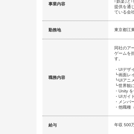
｢娯楽｣
事業内容
提供を通
ている会
東京都江
勤務地
同社のア
ゲームを
す。
・UIデザ
┗画面レ
職務内容
┗UIアニ
┗世界観
・Unity
・UIガイ
・メンバ
・他職種
年収 500
給与