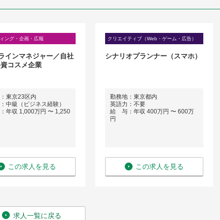
ィング・企画・広報
クリエイティブ（Web・ゲーム・広告）
ラインマネジャー／自社
シナリオプランナー（スマホ）
外資コスメ企業
：東京23区内
勤務地：東京都内
：中級（ビジネス経験）
英語力：不要
年収 1,000万円 〜 1,250
給 与：年収 400万円 〜 600万
円
この求人を見る
この求人を見る
求人一覧に戻る