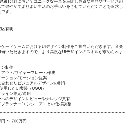
と｢健康｣分野においてユニークな事業を展開し良質な商品やサービスの
じて健やかでよりよい生活のお手伝いをさせていただくことを追求し
社です。
東区有明
ーケードゲームにおけるUIデザイン制作をご担当いただきます。音楽
担当いただきますので、より高度なUIデザインのスキルが求められま
イン制作
イアウト/ワイヤーフレーム作成
メーション/モーション提案
に合わせたビジュアルデザインの制作
 を使用したUI実装（UGUI）
ドライン策定/運用
ーへのデザインレビューやナレッジ共有
（プランナー/エンジニア）との仕様調整
万円 〜 700万円