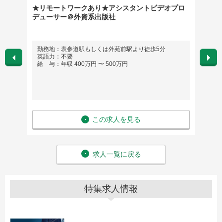
）
★リモートワークあり★アシスタントビデオプロ
サウン
デューサー＠外資系出版社
勤務地：表参道駅もしくは外苑前駅より徒歩5分
勤務
英語力：不要
※希
給 与：年収 400万円 〜 500万円
英語
給 与
この求人を見る
求人一覧に戻る
特集求人情報