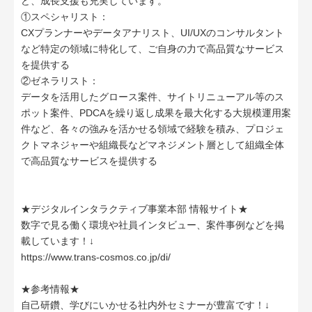
ど、成長支援も充実しています。
①スペシャリスト：
CXプランナーやデータアナリスト、UI/UXのコンサルタント
など特定の領域に特化して、ご自身の力で高品質なサービス
を提供する
②ゼネラリスト：
データを活用したグロース案件、サイトリニューアル等のス
ポット案件、PDCAを繰り返し成果を最大化する大規模運用案
件など、各々の強みを活かせる領域で経験を積み、プロジェ
クトマネジャーや組織長などマネジメント層として組織全体
で高品質なサービスを提供する
★デジタルインタラクティブ事業本部 情報サイト★
数字で見る働く環境や社員インタビュー、案件事例などを掲
載しています！↓
https://www.trans-cosmos.co.jp/di/
★参考情報★
自己研鑽、学びにいかせる社内外セミナーが豊富です！↓