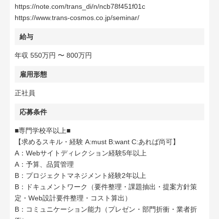
https://note.com/trans_di/n/ncb78f451f01c
https://www.trans-cosmos.co.jp/seminar/
給与
年収 550万円 〜 800万円
雇用形態
正社員
応募条件
■専門学校卒以上■
【求めるスキル・経験 A:must B:want C:あれば尚可】
A：Webサイトディレクション経験5年以上
A：予算、品質管理
B：プロジェクトマネジメント経験2年以上
B：ドキュメントワーク（要件整理・課題抽出・提案方針策
定・Web設計要件整理・コスト算出）
B：コミュニケーション能力（プレゼン・部門折衝・業者折