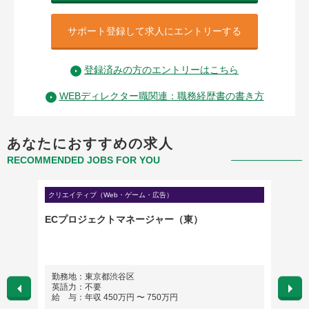
サポート登録して求人にエントリーする
登録済みの方のエントリーはこちら
WEBディレクター職関連：職務経歴書の書き方
あなたにおすすめの求人
RECOMMENDED JOBS FOR YOU
クリエイティブ（Web・ゲーム・広告）
クリエイ
ケティ
ECプロジェクトマネージャー（東）
筐体デ
勤務地：東京都渋谷区
勤務
英語力：不要
英語
給 与：年収 450万円 〜 750万円
給 与