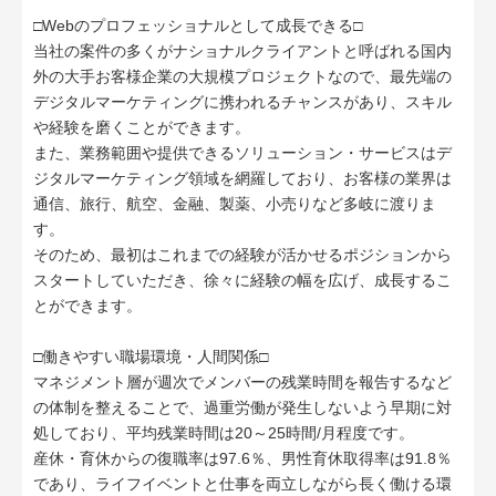
□Webのプロフェッショナルとして成長できる□
当社の案件の多くがナショナルクライアントと呼ばれる国内
外の大手お客様企業の大規模プロジェクトなので、最先端の
デジタルマーケティングに携われるチャンスがあり、スキル
や経験を磨くことができます。
また、業務範囲や提供できるソリューション・サービスはデ
ジタルマーケティング領域を網羅しており、お客様の業界は
通信、旅行、航空、金融、製薬、小売りなど多岐に渡りま
す。
そのため、最初はこれまでの経験が活かせるポジションから
スタートしていただき、徐々に経験の幅を広げ、成長するこ
とができます。
□働きやすい職場環境・人間関係□
マネジメント層が週次でメンバーの残業時間を報告するなど
の体制を整えることで、過重労働が発生しないよう早期に対
処しており、平均残業時間は20～25時間/月程度です。
産休・育休からの復職率は97.6％、男性育休取得率は91.8％
であり、ライフイベントと仕事を両立しながら長く働ける環