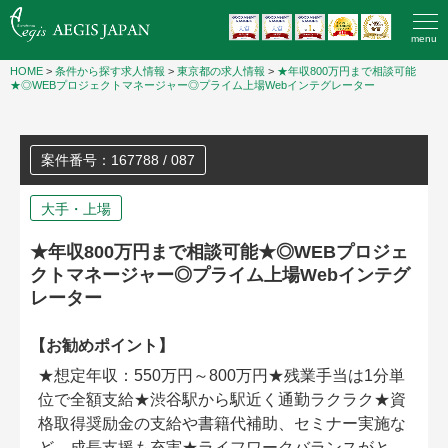
menu
HOME
>
条件から探す求人情報
>
東京都の求人情報
>
★年収800万円まで相談可能
★◎WEBプロジェクトマネージャー◎プライム上場Webインテグレーター
案件番号：167788 / 087
大手・上場
★年収800万円まで相談可能★◎WEBプロジェ
クトマネージャー◎プライム上場Webインテグ
レーター
【お勧めポイント】
★想定年収：550万円～800万円★残業手当は1分単
位で全額支給★渋谷駅から駅近く通勤ラクラク★資
格取得奨励金の支給や書籍代補助、セミナー実施な
ど、成長支援も充実★ライフワークバランスがと