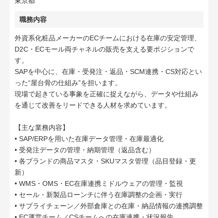
東京都
職務内容
外資系化粧品メーカーのECチームにおける在庫の安定管理、
D2C・ECモール両チャネルの販売を支える要ポジションで
す。
SAPを中心に、在庫・受発注・返品・SCM連携・CS対応とい
った“屋台骨の仕組み”を担います。
現場で起きている事象を正確に捉えながら、データや仕組み
を通じて改善をリードできる人材を求めています。
【主な業務内容】
• SAP/ERPを用いた在庫データ管理・在庫最適化
• 受発注データの管理・納期管理（返品含む）
• 各ブランドの商品マスタ・SKUマスタ管理（品目登録・更
新）
• WMS・OMS・EC在庫連携ミドルウェアの管理・監視
• セール・新製品ローンチに伴う在庫調整の企画・実行
• サプライチェーン／外部倉庫との在庫・納品情報の連携調整
• EC運営チーム／CSチームへの在庫連携・状況報告