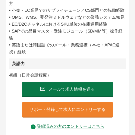
方
• 小売・EC業界でのサプライチェーン／CS部門との協働経験
• OMS、WMS、受発注ミドルウェアなどの業務システム知見
• EC/D2CチャネルにおけるSKU単位の在庫運用経験
• SAPでの品目マスタ・受注モジュール（SD/MM等）操作経
験
• 英語または韓国語でのメール・業務連携（本社・APAC連
携）経験
英語力
初級（日常会話程度）
メールで求人情報を送る
サポート登録して求人にエントリーする
登録済みの方のエントリーはこちら