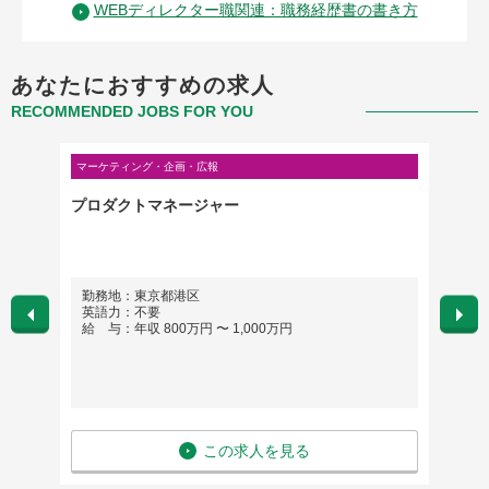
WEBディレクター職関連：職務経歴書の書き方
あなたにおすすめの求人
RECOMMENDED JOBS FOR YOU
マーケティング・企画・広報
マーケテ
ジニア
プロダクトマネージャー
リテー
勤務地：東京都港区
勤務
英語力：不要
英語
給 与：年収 800万円 〜 1,000万円
給 与
この求人を見る