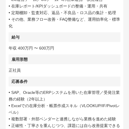
• 在庫レポート/KPIダッシュボードの整備・運用・共有
• 定期棚卸・監査対応、返品・不良品・ロス品の集計・処理
• その他、業務フロー改善・FAQ整備など、運用効率化・標準
化
給与
年収 400万円 〜 600万円
雇用形態
正社員
応募条件
• SAP、Oracle等のERPシステムを用いた在庫管理／受発注業
務の経験（2年以上）
• Excelでの在庫分析・帳票作成スキル（VLOOKUP/IF/Pivotレ
ベル）
• 複数部署・外部ベンダーと連携しながら業務を進めた経験
• 正確性・丁寧さを重んじつつ、課題には自ら改善提案できる