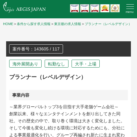
menu
HOME
>
条件から探す求人情報
>
東京都の求人情報
>
プランナー（レベルデザイン）
案件番号：143605 / 117
海外展開あり
転勤なし
大手・上場
プランナー（レベルデザイン）
事業内容
～業界グローバルトップ3を目指す大手老舗ゲーム会社～
創業以来、様々なエンタテインメントを創り出してきた同
社。その歴史の中で、取り巻く環境は大きく変化しました。
そして今後も変化し続ける環境に対応するためにも、分社に
よる事業最適化を行い、グループ再編され新たに生まれ変わ