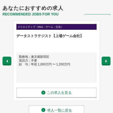
あなたにおすすめの求人
RECOMMENDED JOBS FOR YOU
クリエイティブ（Web・ゲーム・広告）
クリエイ
データストラテジスト【上場ゲーム会社】
UI/
利活用
勤務地：東京都新宿区
勤務
英語力：不要
英語
給 与：年収 1,000万円 〜 1,200万円
給 与：
この求人を見る
求人一覧に戻る