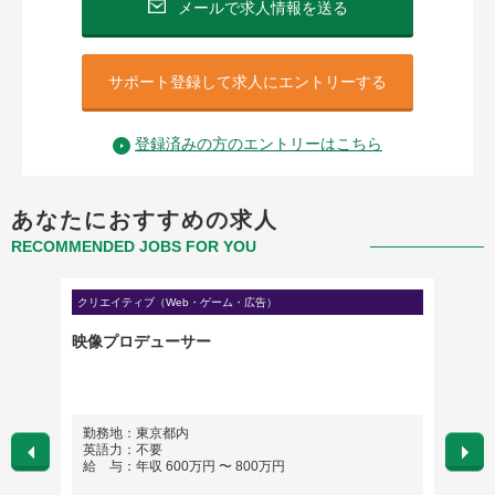
メールで求人情報を送る
サポート登録して求人にエントリーする
登録済みの方のエントリーはこちら
あなたにおすすめの求人
RECOMMENDED JOBS FOR YOU
クリエイティブ（Web・ゲーム・広告）
クリエイ
クト担
映像プロデューサー
キャラ
勤務地：東京都内
勤務
英語力：不要
英語
給 与：年収 600万円 〜 800万円
給 与