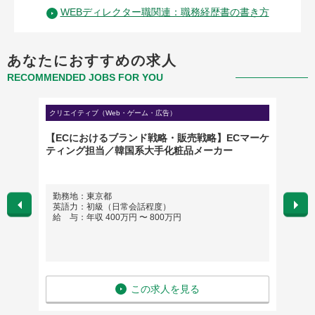
WEBディレクター職関連：職務経歴書の書き方
あなたにおすすめの求人
RECOMMENDED JOBS FOR YOU
クリエイティブ（Web・ゲーム・広告）
クリエイ
【ECにおけるブランド戦略・販売戦略】ECマーケ
外資ハ
ティング担当／韓国系大手化粧品メーカー
コーデ
勤務地：東京都
勤務
英語力：初級（日常会話程度）
英語
給 与：年収 400万円 〜 800万円
給 与
この求人を見る