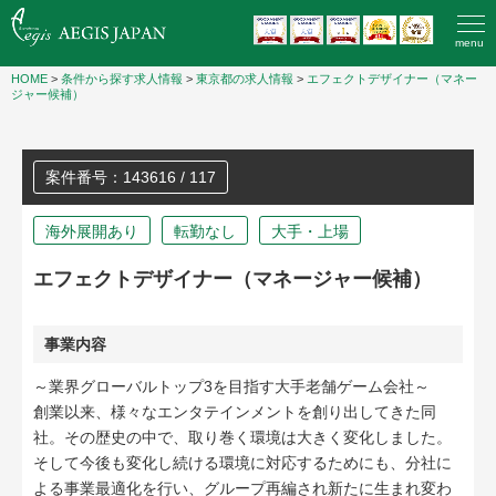
menu
HOME
>
条件から探す求人情報
>
東京都の求人情報
>
エフェクトデザイナー（マネー
ジャー候補）
案件番号：143616 / 117
海外展開あり
転勤なし
大手・上場
エフェクトデザイナー（マネージャー候補）
事業内容
～業界グローバルトップ3を目指す大手老舗ゲーム会社～
創業以来、様々なエンタテインメントを創り出してきた同
社。その歴史の中で、取り巻く環境は大きく変化しました。
そして今後も変化し続ける環境に対応するためにも、分社に
よる事業最適化を行い、グループ再編され新たに生まれ変わ