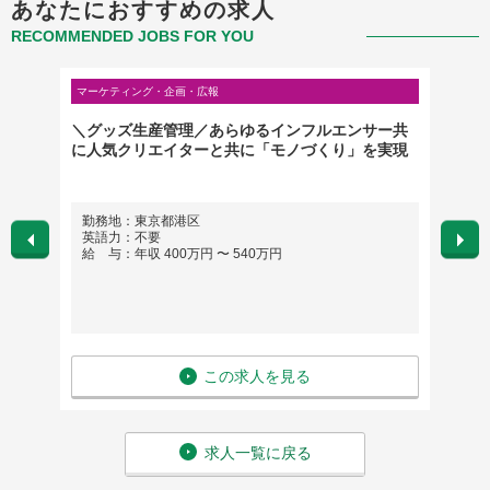
あなたにおすすめの求人
RECOMMENDED JOBS FOR YOU
マーケティング・企画・広報
クリエイ
クあり｜
＼グッズ生産管理／あらゆるインフルエンサー共
UXデ
広告代
に人気クリエイターと共に「モノづくり」を実現
勤務地：東京都港区
勤務
英語力：不要
※希
給 与：年収 400万円 〜 540万円
英語
給 与
この求人を見る
求人一覧に戻る