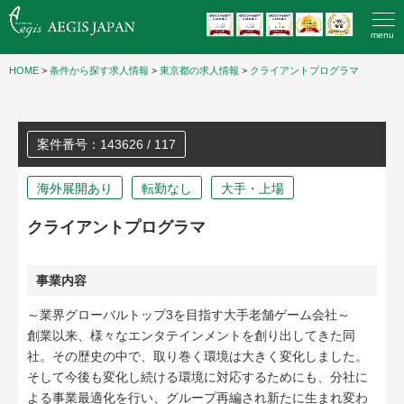
menu
HOME
>
条件から探す求人情報
>
東京都の求人情報
>
クライアントプログラマ
案件番号：143626 / 117
海外展開あり
転勤なし
大手・上場
クライアントプログラマ
事業内容
～業界グローバルトップ3を目指す大手老舗ゲーム会社～
創業以来、様々なエンタテインメントを創り出してきた同
社。その歴史の中で、取り巻く環境は大きく変化しました。
そして今後も変化し続ける環境に対応するためにも、分社に
よる事業最適化を行い、グループ再編され新たに生まれ変わ