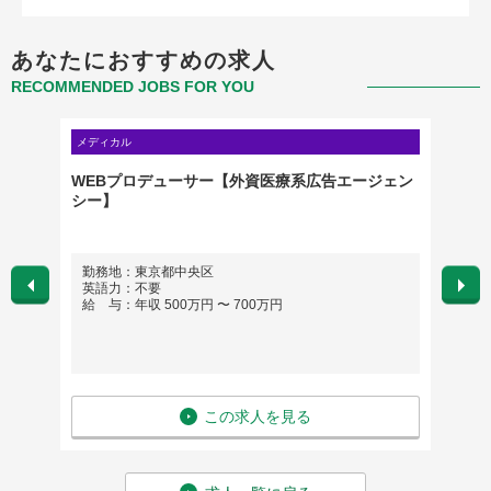
あなたにおすすめの求人
RECOMMENDED JOBS FOR YOU
メディカル
クリエイ
＠グロー
WEBプロデューサー【外資医療系広告エージェン
サウン
シー】
ゲーム
勤務地：東京都中央区
勤務
英語力：不要
英語
給 与：年収 500万円 〜 700万円
給 与
この求人を見る