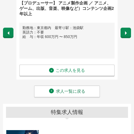
【プロデューサー】 アニメ製作企画 ／ アニメ、
【デザ
ゲーム、出版、音楽、映像など）コンテンツ企画2
を中心
年以上
勤務地：東京都内 最寄り駅：池袋駅
勤務
英語力：不要
JR御
給 与：年収 600万円 〜 850万円
小川町
JR秋
TX秋
英語
給 与
この求人を見る
求人一覧に戻る
特集求人情報