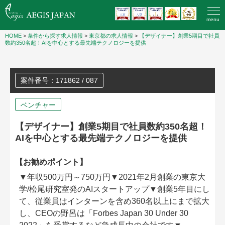
menu
HOME
>
条件から探す求人情報
>
東京都の求人情報
>
【デザイナー】創業5期目で社員
数約350名超！AIを中心とする最先端テクノロジーを提供
案件番号：171862 / 087
ベンチャー
【デザイナー】創業5期目で社員数約350名超！
AIを中心とする最先端テクノロジーを提供
【お勧めポイント】
▼年収500万円～750万円▼2021年2月創業の東京大
学/松尾研究室発のAIスタートアップ▼創業5年目にし
て、従業員はインターンを含め360名以上にまで拡大
し、CEOの野呂は「Forbes Japan 30 Under 30