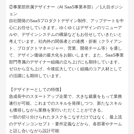
②事業部所属デザイナー（AI SaaS事業本部）／1人目ポジシ
ョン
自社開発のSaaSプロダクトデザイン制作、アップデートを中
心にお任せしていきます。ゆくゆくはデザインのリニューア
ルや、デザインシステムの構築などもお任せしていきたいと
考えています。社内外の関係者との連携・折衝（クライアン
ト、プロダクトマネージャー、営業、開発チーム等）を通し
て、デザイン価値の最大化をお願いします。また、SaaS事業
部門専属のデザイナー組織の立ち上げにも期待しています。
ゼロから立ち上げ、今後拡大していく組織のコア人材として
の活躍にも期待しています。
【デザイナーとしての特徴】
急成長中のスタートアップ企業で、大きな裁量をもって業務
遂行が可能。これまでのスキルを発揮しつつ、新たなスキル
も獲得しながら業務を実行いただくことができる。
一部の切り分けられたタスクをこなすだけではなく、最上流
のデザインコンセプト・要件定義などから、各部署やチーム
と話し合いながら設計可能