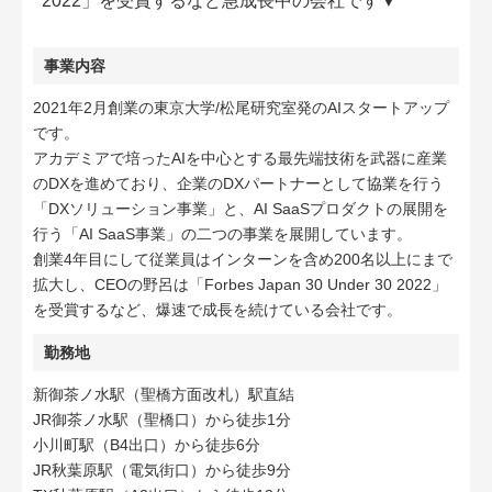
2022」を受賞するなど急成長中の会社です▼
事業内容
2021年2月創業の東京大学/松尾研究室発のAIスタートアップ
です。
アカデミアで培ったAIを中心とする最先端技術を武器に産業
のDXを進めており、企業のDXパートナーとして協業を行う
「DXソリューション事業」と、AI SaaSプロダクトの展開を
行う「AI SaaS事業」の二つの事業を展開しています。
創業4年目にして従業員はインターンを含め200名以上にまで
拡大し、CEOの野呂は「Forbes Japan 30 Under 30 2022」
を受賞するなど、爆速で成長を続けている会社です。
勤務地
新御茶ノ水駅（聖橋方面改札）駅直結
JR御茶ノ水駅（聖橋口）から徒歩1分
小川町駅（B4出口）から徒歩6分
JR秋葉原駅（電気街口）から徒歩9分