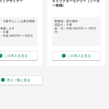
クトデザイナー
キャラクターモデラー（リーダ
ー候補）
：大阪市もしくは東京都新
勤務地：東京都内
英語力：不要
考慮します
給 与：年収 500万円 〜 700万
：不要
円
年収 400万円 〜 600万
この求人を見る
この求人を見る
求人一覧に戻る