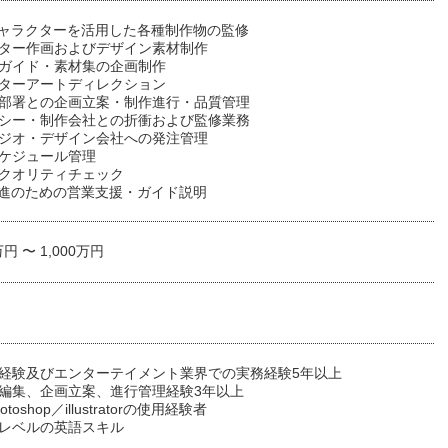
キャラクターを活用した各種制作物の監修
クター作画およびデザイン素材制作
ルガイド・素材集の企画制作
クターアートディレクション
係部署との企画立案・制作進行・品質管理
ンシー・制作会社との折衝および監修業務
タジオ・デザイン会社への発注管理
スケジュール管理
のクオリティチェック
促進のための営業支援・ガイド説明
万円 〜 1,000万円
務経験及びエンターテイメント業界での実務経験5年以上
の編集、企画立案、進行管理経験3年以上
hotoshop／illustratorの使用経験者
スレベルの英語スキル