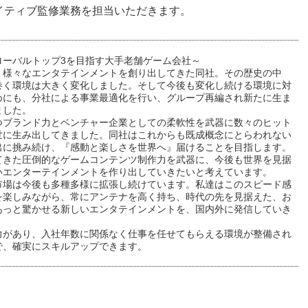
イティブ監修業務を担当いただきます。
ローバルトップ3を目指す大手老舗ゲーム会社～
、様々なエンタテインメントを創り出してきた同社。その歴史の中
巻く環境は大きく変化しました。そして今後も変化し続ける環境に対
めにも、分社による事業最適化を行い、グループ再編され新たに生ま
ました。
つブランド力とベンチャー企業としての柔軟性を武器に数々のヒット
世に生み出してきました。同社はこれからも既成概念にとらわれない
出に挑み続け、『感動と楽しさを世界へ』届けることを目指します。
てきた圧倒的なゲームコンテンツ制作力を武器に、今後も世界を見据
いエンターテインメントを作り出していきたいと考えています。
市場は今後も多種多様に拡張し続けています。私達はこのスピード感
を楽しみながら、常にアンテナを高く持ち、時代の先を見据えた、お
あっと驚かせる新しいエンタテインメントを、国内外に発信していき
力があり、入社年数に関係なく仕事を任せてもらえる環境が整備され
で、確実にスキルアップできます。