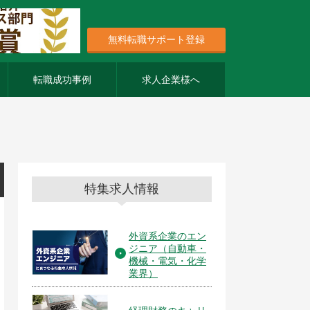
無料転職サポート登録
転職成功事例
求人企業様へ
特集求人情報
外資系企業のエン
ジニア（自動車・
機械・電気・化学
業界）