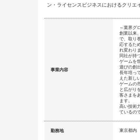
ン・ライセンスビジネスにおけるクリエ
～業界グ
創業以来
で、取り
応するた
れ変わり
同社が持
ゲームを
遊びの創
事業内容
長年培っ
えた新し
ゲームの
と広がり
客さまを
ます。
高い技術
ているの
東京都内
勤務地