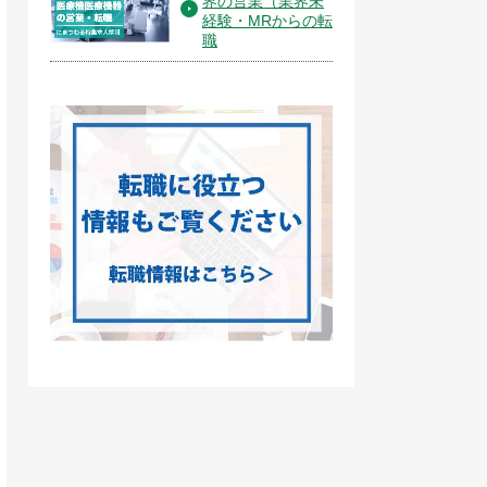
界の営業（業界未
経験・MRからの転
職