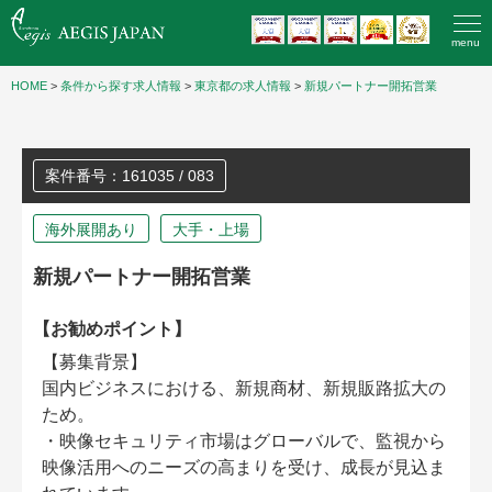
menu
HOME
>
条件から探す求人情報
>
東京都の求人情報
>
新規パートナー開拓営業
案件番号：161035 / 083
海外展開あり
大手・上場
新規パートナー開拓営業
【お勧めポイント】
【募集背景】
国内ビジネスにおける、新規商材、新規販路拡大の
ため。
・映像セキュリティ市場はグローバルで、監視から
映像活用へのニーズの高まりを受け、成長が見込ま