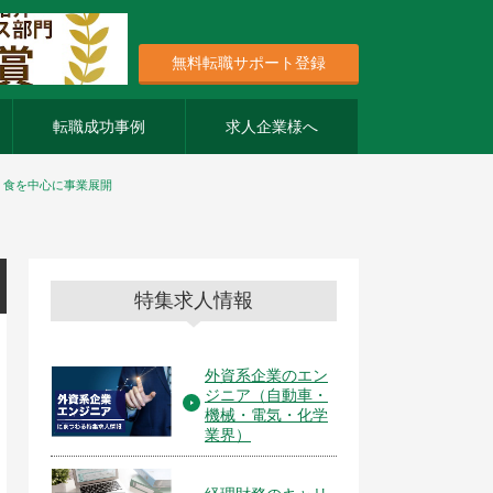
無料転職サポート登録
転職成功事例
求人企業様へ
】食を中心に事業展開
特集求人情報
外資系企業のエン
ジニア（自動車・
機械・電気・化学
業界）