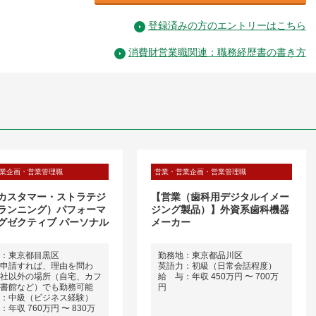
登録済みの方のエントリーはこちら
消費財営業職関連：職務経歴書の書き方
業企画・営業管理職
営業・営業企画・営業管理職
（カスタマー・ストラテジ
【営業（歯科用デジタルイメー
ランニング）パフォーマ
ジング製品）】外資系歯科機器
グゼクティブ パーソナル
メーカー
：東京都目黒区
勤務地：東京都品川区
申請すれば、理由を問わ
英語力：初級（日常会話程度）
社以外の場所（自宅、カフ
給 与：年収 450万円 〜 700万
書館など）でも勤務可能
円
：中級（ビジネス経験）
年収 760万円 〜 830万