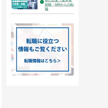
界の営業（業界未
経験・MRからの転
職