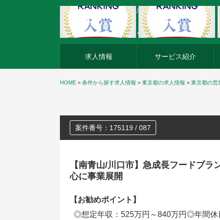
外資系企業の転職・キャリア転職ならアージスジャパン
求人情報
サービス紹介
HOME
>
条件から探す求人情報
>
東京都の求人情報
>
東京都の営
案件番号：175119 / 087
【南青山/川口市】急成長フードブラ
心に事業展開
【お勧めポイント】
◎想定年収：525万円～840万円◎年間