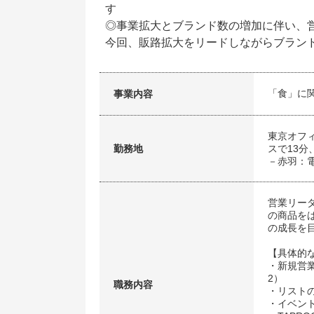
す
◎事業拡大とブランド数の増加に伴い、
今回、販路拡大をリードしながらブラン
「食」に
事業内容
東京オフ
勤務地
スで13分
－赤羽：電
営業リー
の商品を
の成長を
【具体的
・新規営
2）
職務内容
・リスト
・イベン