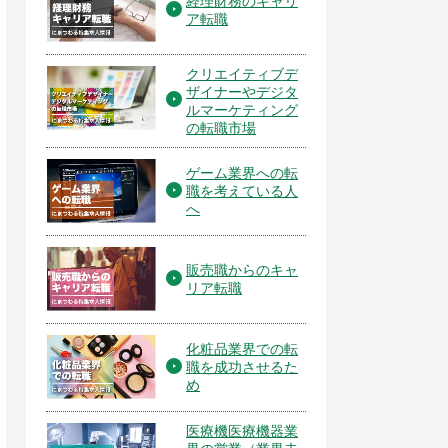
経理財務のキャリ
ア転職
クリエイティブデ
ザイナーやデジタ
ルマーケティング
の転職市場
ゲーム業界への転
職を考えている人
へ
販売職からのキャ
リア転職
化粧品業界での転
職を成功させるた
め
医療機医療機器業