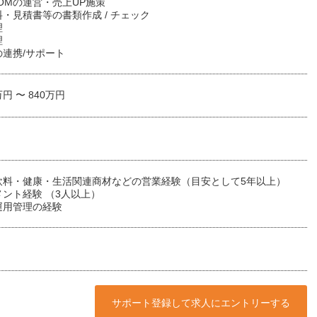
OOMの運営・売上UP施策
・見積書等の書類作成 / チェック
理
理
連携/サポート
万円 〜 840万円
飲料・健康・生活関連商材などの営業経験（目安として5年以上）
ント経験 （3人以上）
運用管理の経験
サポート登録して求人にエントリーする