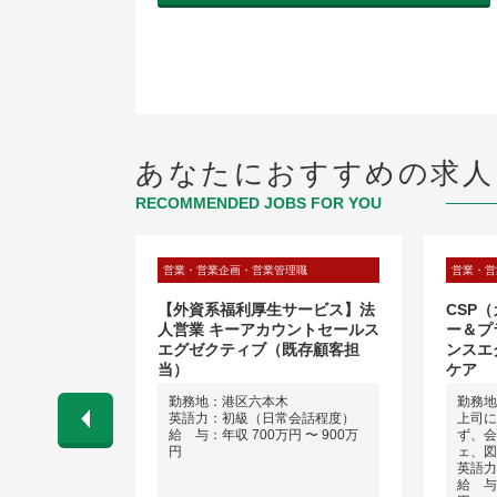
あなたにおすすめの求人
RECOMMENDED JOBS FOR YOU
理職
営業・営業企画・営業管理職
営業・営
品原材料の営
【外資系福利厚生サービス】法
CSP
外営業）
人営業 キーアカウントセールス
ー＆プ
エグゼクティブ（既存顧客担
ンスエ
当）
ケア
勤務地：港区六本木
勤務地
ネス経験）
英語力：初級（日常会話程度）
上司に
 〜 800万
給 与：年収 700万円 〜 900万
ず、会
円
ェ、図
英語力
給 与：