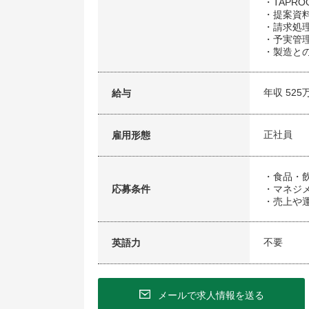
・TAPR
・提案資料
・請求処
・予実管
・製造との
年収 525
給与
正社員
雇用形態
・食品・
応募条件
・マネジメ
・売上や
不要
英語力
メールで求人情報を送る