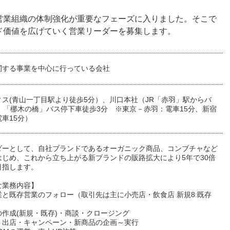
営業組織の体制強化が重要なフェーズに入りました。そこで
ド価値を広げていく営業リーダーを募集します。
関する事業を中心に行っている会社
ィス(青山一丁目駅より徒歩5分）、川口本社（JR「赤羽」駅からバ
、「梛木の橋」バス停下車徒歩3分 ※東京－赤羽：電車15分、新宿
車15分）
ダーとして、自社ブランドであるオーガニック商品、コンブチャなど
はじめ、これから立ち上がる新ブランドの販路拡大により5年で30倍
目指します。
な業務内容】
業と既存営業のフォロー（取引先は主に小売店・飲食店 新規8:既存
の作成(新規・既存)・商談・クロージング
ト出店・キャンペーン・新商品の企画～実行