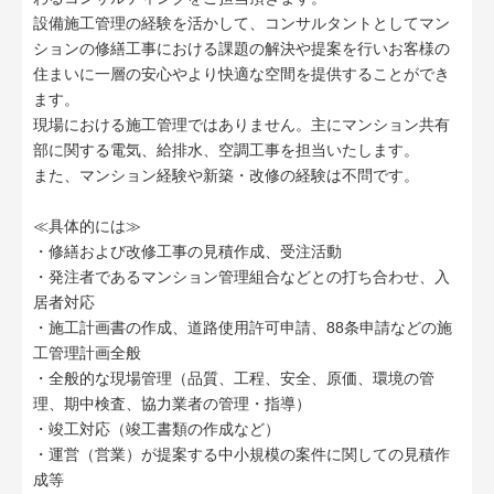
設備施工管理の経験を活かして、コンサルタントとしてマン
ションの修繕工事における課題の解決や提案を行いお客様の
住まいに一層の安心やより快適な空間を提供することができ
ます。
現場における施工管理ではありません。主にマンション共有
部に関する電気、給排水、空調工事を担当いたします。
また、マンション経験や新築・改修の経験は不問です。
≪具体的には≫
・修繕および改修工事の見積作成、受注活動
・発注者であるマンション管理組合などとの打ち合わせ、入
居者対応
・施工計画書の作成、道路使用許可申請、88条申請などの施
工管理計画全般
・全般的な現場管理（品質、工程、安全、原価、環境の管
理、期中検査、協力業者の管理・指導）
・竣工対応（竣工書類の作成など）
・運営（営業）が提案する中小規模の案件に関しての見積作
成等