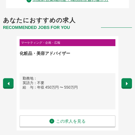
あなたにおすすめの求人
RECOMMENDED JOBS FOR YOU
マーケティング・企画・広報
不動産・
け ダイ
化粧品・美容アドバイザー
建築技
理
勤務地：
勤務
英語力：不要
英語
給 与：年収 450万円 〜 550万円
給 与
この求人を見る