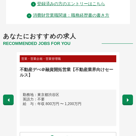
登録済みの方のエントリーはこちら
消費財営業職関連：職務経歴書の書き方
あなたにおすすめの求人
RECOMMENDED JOBS FOR YOU
営業・営業企画・営業管理職
不動産・
経験を
不動産デべ＠融資開拓営業【不動産業界向けセー
クライ
宅併用
ルス】
アカウ
勤務地：東京都渋谷区
勤務
英語力：不要
英語
給 与：年収 800万円 〜 1,200万円
給 与