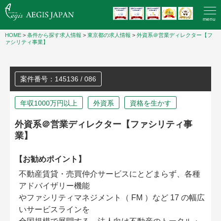
menu
HOME
>
条件から探す求人情報
>
東京都の求人情報
>
外資系＠営業ディレクター【フ
ァシリティ事業】
案件番号：145136 / 086
年収1000万円以上
外資系
資格を生かす
外資系＠営業ディレクター【ファシリティ事
業】
【お勧めポイント】
不動産賃貸・売買仲介サービスにとどまらず、各種
アドバイザリー機能
やファシリティマネジメント（ FM ）など 17 の幅広
いサービスラインを