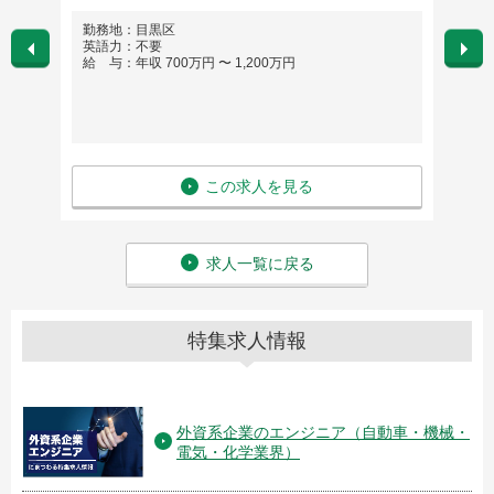
勤務地：目黒区
勤務
英語力：不要
英語
給 与：年収 700万円 〜 1,200万円
給 与
この求人を見る
求人一覧に戻る
特集求人情報
外資系企業のエンジニア（自動車・機械・
電気・化学業界）