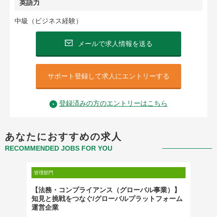
英語力
中級（ビジネス経験）
メールで求人情報を送る
サポート登録して求人にエントリーする
登録済みの方のエントリーはこちら
あなたにおすすめの求人
RECOMMENDED JOBS FOR YOU
管理部門
管理部門
プロフ
【法務・コンプライアンス（グローバル事業）】
【コー
知見と挑戦をつなぐ/グローバルプラットフォーム
く柔軟
運営企業
ファー