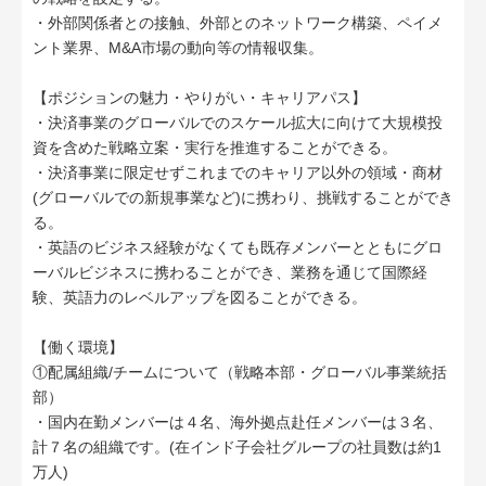
・外部関係者との接触、外部とのネットワーク構築、ペイメ
ント業界、M&A市場の動向等の情報収集。
【ポジションの魅力・やりがい・キャリアパス】
・決済事業のグローバルでのスケール拡大に向けて大規模投
資を含めた戦略立案・実行を推進することができる。
・決済事業に限定せずこれまでのキャリア以外の領域・商材
(グローバルでの新規事業など)に携わり、挑戦することができ
る。
・英語のビジネス経験がなくても既存メンバーとともにグロ
ーバルビジネスに携わることができ、業務を通じて国際経
験、英語力のレベルアップを図ることができる。
【働く環境】
①配属組織/チームについて（戦略本部・グローバル事業統括
部）
・国内在勤メンバーは４名、海外拠点赴任メンバーは３名、
計７名の組織です。(在インド子会社グループの社員数は約1
万人)