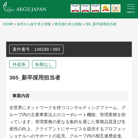
menu
HOME
>
条件から探す求人情報
>
東京都の求人情報
>
365_新卒採用担当者
案件番号：148188 / 083
外資系
転勤なし
365_新卒採用担当者
事業内容
全世界にネットワークを持つコンサルティングファーム。グ
ループ内の主要事業法人のコーポレート機能、管理業務を担
っています。管理業務の更なる集約を通じた業務品質及び生
産性の向上、クライアントにサービスを提供するプロフェッ
ショナルへのサポートの拡充、グループ内の相互連携促進、