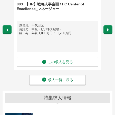
Oマネ
083_【HR】戦略人事企画 / HC Center of
【グロ
ション
Excellence_マネージャー
ー
勤務地：千代田区
勤務
で）
英語力：中級（ビジネス経験）
英語
給 与：年収 1,000万円 〜 1,200万円
給 与：
この求人を見る
求人一覧に戻る
特集求人情報