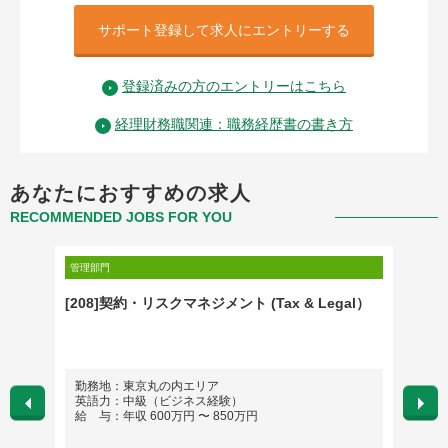
サポート登録して求人にエントリーする
登録済みの方のエントリーはこちら
経理財務職関連：職務経歴書の書き方
あなたにおすすめの求人
RECOMMENDED JOBS FOR YOU
管理部門
管理部門
ローバ
[208]契約・リスクマネジメント (Tax & Legal）
[419
企業
勤務地：東京丸の内エリア
勤務
英語力：中級（ビジネス経験）
英語
給 与：年収 600万円 〜 850万円
給 与