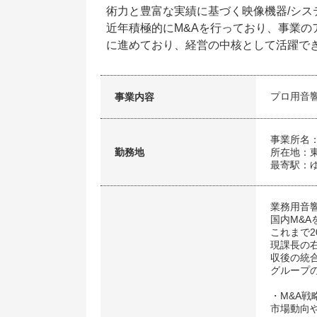
術力と豊富な実績に基づく映像機器/シ
近年積極的にM&Aを行っており、事業
に進めており、経営の中核として活躍で
プロ用音
事業内容
事業所名
勤務地
所在地：東
最寄駅：ゆ
業務用音
国内M&
これまで
現課長の右
収後の統
グループ
・M&A
市場動向