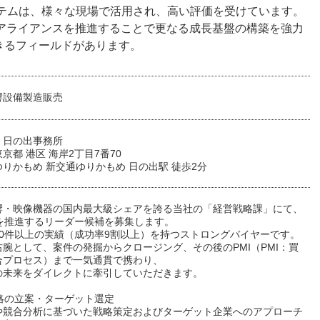
ステムは、様々な現場で活用され、高い評価を受けています。
のアライアンスを推進することで更なる成長基盤の構築を強力
きるフィールドがあります。
響設備製造販売
：日の出事務所
京都 港区 海岸2丁目7番70
りかもめ 新交通ゆりかもめ 日の出駅 徒歩2分
響・映像機器の国内最大級シェアを誇る当社の「経営戦略課」にて、
Aを推進するリーダー候補を募集します。
20件以上の実績（成功率9割以上）を持つストロングバイヤーです。
腕として、案件の発掘からクロージング、その後のPMI（PMI：買
合プロセス）まで一気通貫で携わり、
の未来をダイレクトに牽引していただきます。
戦略の立案・ターゲット選定
や競合分析に基づいた戦略策定およびターゲット企業へのアプローチ