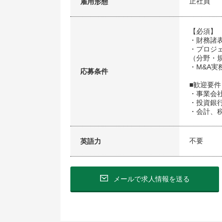
正社員
雇用形態
【必須】
・財務諸表
・プロジ
（分野・
・M&A
応募条件
■歓迎要件
・事業会社
・投資銀
・会計、
不要
英語力
メールで求人情報を送る