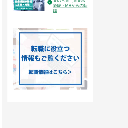
界の営業（業界未
経験・MRからの転
職