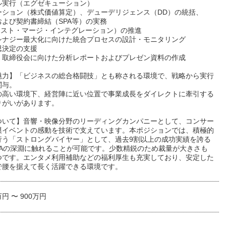
ル実行（エグゼキューション）
ーション（株式価値算定）、デューデリジェンス（DD）の統括、
および契約書締結（SPA等）の実務
（ポスト・マージ・インテグレーション）の推進
シナジー最大化に向けた統合プロセスの設計・モニタリング
思決定の支援
・取締役会に向けた分析レポートおよびプレゼン資料の作成
魅力】「ビジネスの総合格闘技」とも称される環境で、戦略から実行
関与。
の高い環境下、経営陣に近い位置で事業成長をダイレクトに牽引する
りがいがあります。
ついて】音響・映像分野のリーディングカンパニーとして、コンサー
模イベントの感動を技術で支えています。本ポジションでは、積極的
行う「ストロングバイヤー」として、過去9割以上の成功実績を誇る
&Aの深淵に触れることが可能です。少数精鋭のため裁量が大きさも
つです。エンタメ利用補助などの福利厚生も充実しており、安定した
で腰を据えて長く活躍できる環境です。
万円 〜 900万円