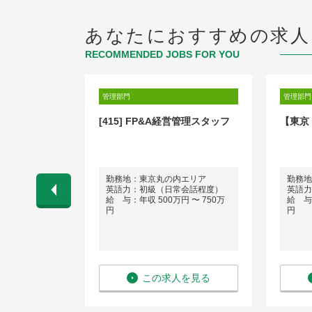
あなたにおすすめの求人
RECOMMENDED JOBS FOR YOU
管理部門
管理部門
経理ポジショ
[415] FP&A経営管理スタッフ
【東京
/アセットマ
田区
勤務地：東京丸の内エリア
勤務地
会話程度）
英語力：初級（日常会話程度）
英語力
 〜 1,500
給 与：年収 500万円 〜 750万
給 与：
円
円
を見る
この求人を見る