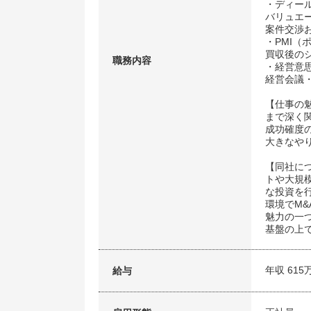
・ディー
バリュエ
案件交渉
・PMI
買収後の
職務内容
・経営意
経営会議
【仕事の
まで深く
成功確度
大きなや
【同社に
トや大規
な投資を
環境でM
魅力の一
基盤の上
年収 615
給与