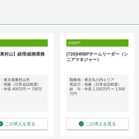
管理部門
 東村山】経理/総務業務
[728]HRBPチームリーダー（シ
ニアマネジャー）
：東京都東村山市
勤務地：東京丸の内エリア
：初級（日常会話程度）
英語力：初級（日常会話程度）
年収 400万円 〜 700万
給 与：年収 1,150万円 〜 1,500
万円
この求人を見る
この求人を見る