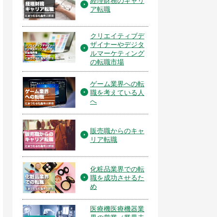
経理財務のキャリ
ア転職
クリエイティブデ
ザイナーやデジタ
ルマーケティング
の転職市場
ゲーム業界への転
職を考えている人
へ
販売職からのキャ
リア転職
化粧品業界での転
職を成功させるた
め
医療機医療機器業