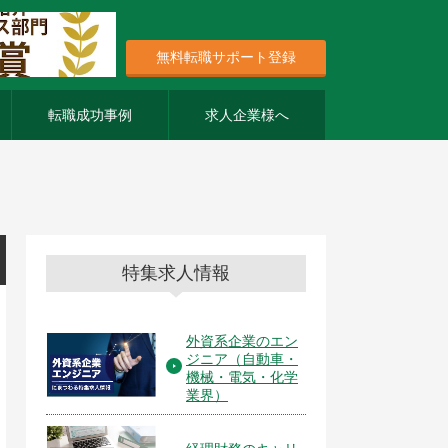
無料転職サポート登録
転職成功事例
求人企業様へ
特集求人情報
外資系企業のエン
ジニア（自動車・
機械・電気・化学
業界）