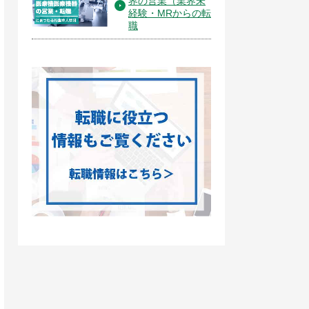
界の営業（業界未
経験・MRからの転
職