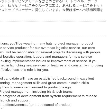
ネットショッピングモールをはじめとするEC、トラベル、ポータ
など、様々なサービスをグループに加え、あらゆるサービスをネット
ンストップでユーザーに提供しています。今後は海外への積極展開を
。
sitions, you'll be wearing many hats: project manager, product
 service producer for our overseas logistics service, our core
You will be responsible for several projects discussing with people
of logistics operation, leaders and managers for new service
 exiting implementation issues or improvement of service. If you
sted in launching new services or features and constantly improving
fectiveness, this role is for you.
ul candidate will have an established background in excellent
anning, management skills and great communication skills.
 from business requirement to product design.
Project management including biz & tech teams.
e progress of development from system requirement to release.
launch and support.
e effectiveness after the released of product