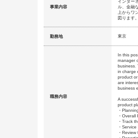
インター
事業内容
ル、金融
上からワ
図ります
東京
勤務地
In this po
manager or
business. 
in charge 
product or
are intere
business ef
職務内容
A successf
product pl
・Planning
・Overall 
・Track th
・Service 
・Review th