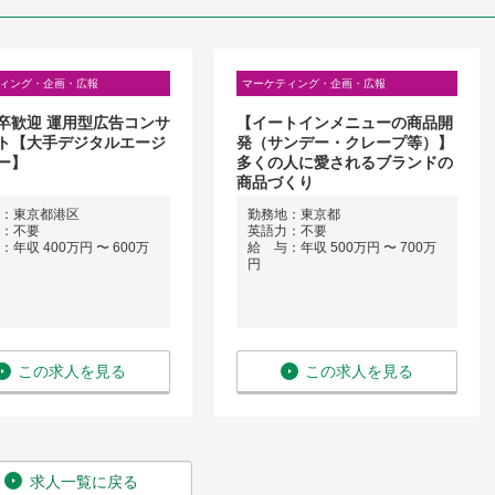
ィング・企画・広報
マーケティング・企画・広報
卒歓迎 運用型広告コンサ
【イートインメニューの商品開
ト【大手デジタルエージ
発（サンデー・クレープ等）】
ー】
多くの人に愛されるブランドの
商品づくり
：東京都港区
勤務地：東京都
：不要
英語力：不要
年収 400万円 〜 600万
給 与：年収 500万円 〜 700万
円
この求人を見る
この求人を見る
求人一覧に戻る