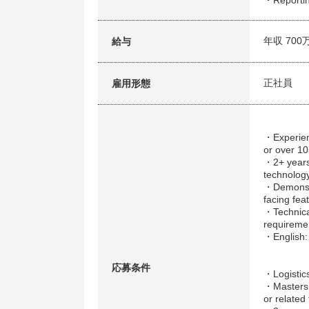
・Reporti
年収 700
給与
正社員
雇用形態
・Experien
or over 10
・2+ years
technology
・Demonstra
facing fea
・Technical
requireme
・English:
応募条件
・Logistics
・Masters 
or related 