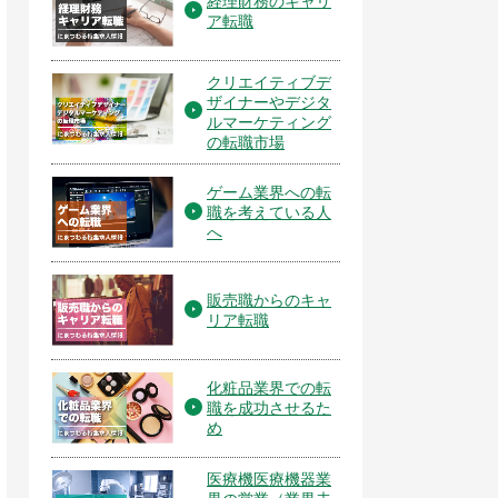
経理財務のキャリ
ア転職
クリエイティブデ
ザイナーやデジタ
ルマーケティング
の転職市場
ゲーム業界への転
職を考えている人
へ
販売職からのキャ
リア転職
化粧品業界での転
職を成功させるた
め
医療機医療機器業