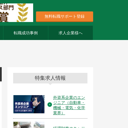
無料転職サポート登録
転職成功事例
求人企業様へ
特集求人情報
外資系企業のエン
ジニア（自動車・
機械・電気・化学
業界）