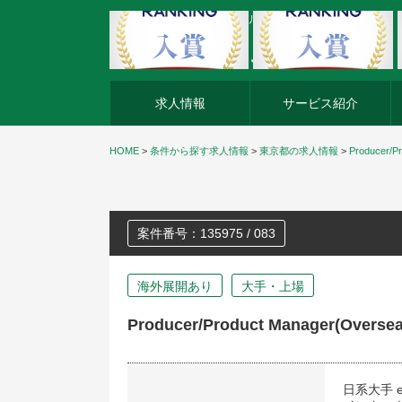
外資系企業の転職・キャリア転職ならアージスジャパン
求人情報
サービス紹介
HOME
>
条件から探す求人情報
>
東京都の求人情報
>
Producer/Pr
案件番号：135975 / 083
海外展開あり
大手・上場
Producer/Product Manager(Overseas
日系大手 