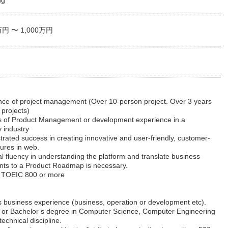
ng
万円 〜 1,000万円
ce of project management (Over 10-person project. Over 3 years
 projects)
 of Product Management or development experience in a
 industry
ted success in creating innovative and user-friendly, customer-
tures in web.
 fluency in understanding the platform and translate business
nts to a Product Roadmap is necessary.
 TOEIC 800 or more
 business experience (business, operation or development etc).
or Bachelor’s degree in Computer Science, Computer Engineering
technical discipline.