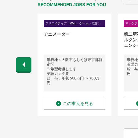
RECOMMENDED JOBS FOR YOU
広報
クリエイティブ（Web・ゲーム・広告）
マーケテ
ーカー_デジ
アニメーター
第二新
グマネージャ
ルタン
ェンシ
区
勤務地：大阪市もしくは東京都新
勤務地
ネス経験）
宿区
英語力
 〜 900万
※希望考慮します
給 与：
英語力：不要
円
給 与：年収 500万円 〜 700万
円
を見る
この求人を見る