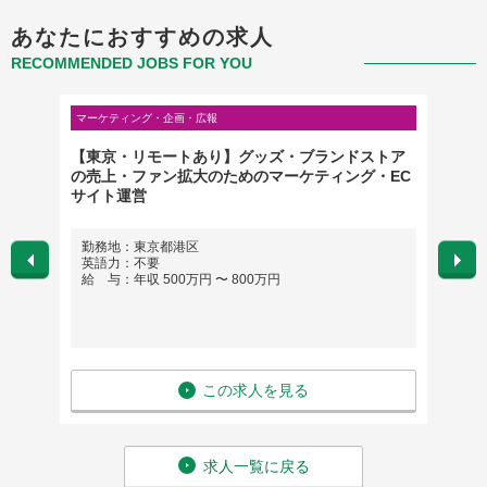
あなたにおすすめの求人
RECOMMENDED JOBS FOR YOU
マーケティング・企画・広報
マーケテ
）】日
【東京・リモートあり】グッズ・ブランドストア
★リモ
域／定
の売上・ファン拡大のためのマーケティング・EC
Supe
サイト運営
勤務地：東京都港区
勤務
ブリッ
英語力：不要
英語
給 与：年収 500万円 〜 800万円
給 与
この求人を見る
求人一覧に戻る