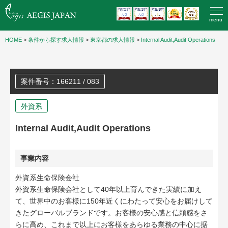
menu
HOME
>
条件から探す求人情報
>
東京都の求人情報
>
Internal Audit,Audit Operations
案件番号：166211 / 083
外資系
Internal Audit,Audit Operations
事業内容
外資系生命保険会社
外資系生命保険会社として40年以上育んできた実績に加え
て、世界中のお客様に150年近くにわたって安心をお届けして
きたグローバルブランドです。お客様の安心感と信頼感をさ
らに高め、これまで以上にお客様をあらゆる業務の中心に据