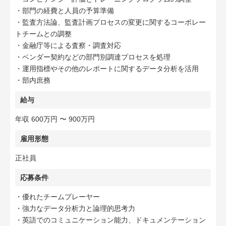
・部門の経費と人員の予算準備
・監査方法論、監査計画プロセスの変更に関するコーポレー
トチームとの調整
・金融庁等による査察・調査対応
・ベンダー契約などの部門別調達プロセスを処理
・運用指標やその他のレポートに関するデータ分析を活用
・部内庶務
給与
年収 600万円 〜 900万円
雇用形態
正社員
応募条件
・優れたチームプレーヤー
・強力なデータ分析力と論理的思考力
・英語でのコミュニケーション能力、ドキュメンテーション