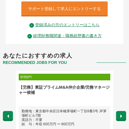
サポート登録して求人にエントリーする
登録済みの方のエントリーはこちら
経理財務職関連：職務経歴書の書き方
あなたにおすすめの求人
RECOMMENDED JOBS FOR YOU
管理部門
管理部門
営企画＠
【労務】東証プライムM&A仲介企業/労務マネージ
[20
カンパ
ャー候補
担当者
勤務地：東京都中央区日本橋茅場町一丁目8番3号 JP茅
勤務
場町ビル7階
英語
英語力：不要
給 与
給 与：年収 600万円 〜 800万円