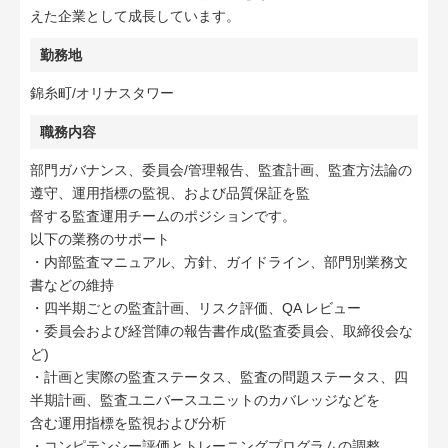
えた企業として成長しています。
勤務地
錦糸町/オリナスタワー
職務内容
部門ガバナンス、委員会/管理報告、監査計画、監査方法論の
遵守、運用指標の監視、および品質保証を監
督する監査運用チームのポジションです。
以下の業務のサポート
・内部監査マニュアル、方針、ガイドライン、部門別業務文
書などの維持
・四半期ごとの監査計画、リスク評価、QA レビュー
・委員会および経営陣の報告書作成(監査委員会、取締役会な
ど)
・計画と実際の監査ステータス、監査の問題ステータス、四
半期計画、監査ユニバースユニットのカバレッジなどを
含む運用指標を監視および分析
・コンピテンシー評価とトレーニングプログラムの調整