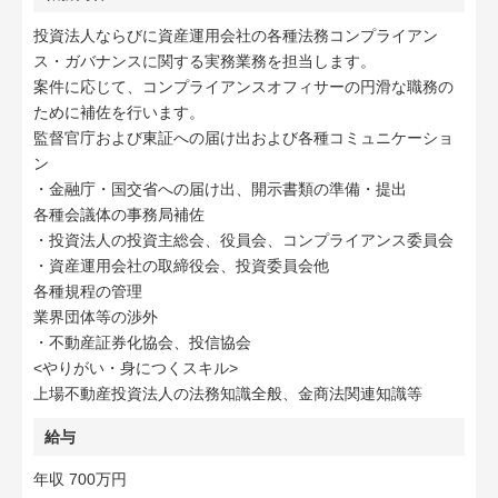
投資法人ならびに資産運用会社の各種法務コンプライアン
ス・ガバナンスに関する実務業務を担当します。
案件に応じて、コンプライアンスオフィサーの円滑な職務の
ために補佐を行います。
監督官庁および東証への届け出および各種コミュニケーショ
ン
・金融庁・国交省への届け出、開示書類の準備・提出
各種会議体の事務局補佐
・投資法人の投資主総会、役員会、コンプライアンス委員会
・資産運用会社の取締役会、投資委員会他
各種規程の管理
業界団体等の渉外
・不動産証券化協会、投信協会
<やりがい・身につくスキル>
上場不動産投資法人の法務知識全般、金商法関連知識等
給与
年収 700万円