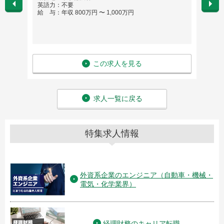
英語力：不要
英語
給 与：年収 800万円 〜 1,000万円
給 与
この求人を見る
求人一覧に戻る
特集求人情報
外資系企業のエンジニア（自動車・機械・
電気・化学業界）
経理財務のキャリア転職